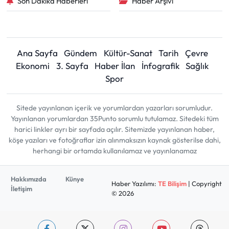
Son Dakika Haberleri
Haber Arşivi
Ana Sayfa
Gündem
Kültür-Sanat
Tarih
Çevre
Ekonomi
3. Sayfa
Haber İlan
İnfografik
Sağlık
Spor
Sitede yayınlanan içerik ve yorumlardan yazarları sorumludur.
Yayınlanan yorumlardan 35Punto sorumlu tutulamaz. Sitedeki tüm
harici linkler ayrı bir sayfada açılır. Sitemizde yayınlanan haber,
köşe yazıları ve fotoğraflar izin alınmaksızın kaynak gösterilse dahi,
herhangi bir ortamda kullanılamaz ve yayınlanamaz
Hakkımızda
Künye
Haber Yazılımı:
TE Bilişim
| Copyright
İletişim
© 2026