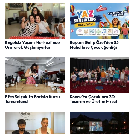
Engelsiz Yaşam Merkezi'nde
Başkan Galip Özel'den 55
Üreterek Güçleniyorlar
Mahalleye Çocuk Şenliği
Efes Selçuk'ta Barista Kursu
Konak'ta Çocuklara 3D
Tamamlandı
Tasarım ve Üretim Fırsatı