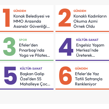
1
2
GÜNDEM
GÜNDEM
Konak Belediyesi ve
Konaklı Kadınların
MMO Arasında
Okuma Azmi
Asansör Güvenliği
Örnek Oldu
İçin Önemli Protokol
3
4
SPOR
KÜLTÜR-SANAT
Efeler'den
Engelsiz Yaşam
Pınarbaşı'nda
Merkezi'nde
Yoga ve Pilates
Üreterek
Buluşması
Güçleniyorlar
5
6
KÜLTÜR-SANAT
GÜNDEM
Başkan Galip
Efeler'de Yaz
Özel'den 55
Tatili Satrançla
Mahalleye Çocuk
Renkleniyor
Şenliği