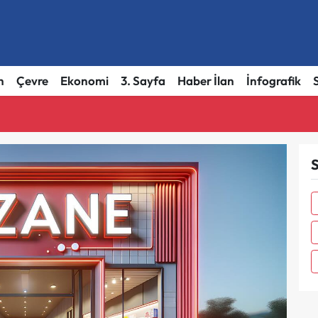
h
Çevre
Ekonomi
3. Sayfa
Haber İlan
İnfografik
S