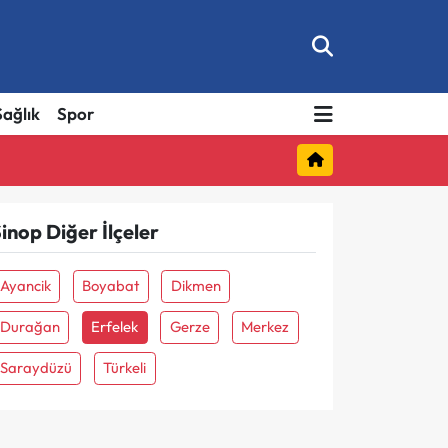
Sağlık
Spor
inop Diğer İlçeler
Ayancik
Boyabat
Dikmen
Durağan
Erfelek
Gerze
Merkez
Saraydüzü
Türkeli