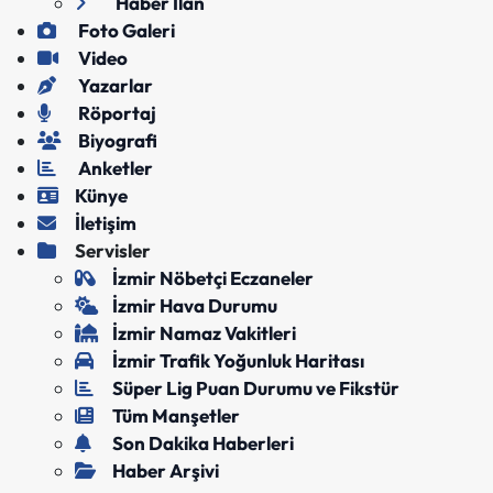
Haber İlan
Foto Galeri
Video
Yazarlar
Röportaj
Biyografi
Anketler
Künye
İletişim
Servisler
İzmir Nöbetçi Eczaneler
İzmir Hava Durumu
İzmir Namaz Vakitleri
İzmir Trafik Yoğunluk Haritası
Süper Lig Puan Durumu ve Fikstür
Tüm Manşetler
Son Dakika Haberleri
Haber Arşivi