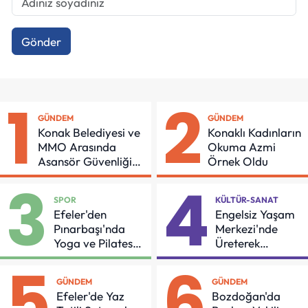
Gönder
1
2
GÜNDEM
GÜNDEM
Konak Belediyesi ve
Konaklı Kadınların
MMO Arasında
Okuma Azmi
Asansör Güvenliği
Örnek Oldu
İçin Önemli Protokol
3
4
SPOR
KÜLTÜR-SANAT
Efeler'den
Engelsiz Yaşam
Pınarbaşı'nda
Merkezi'nde
Yoga ve Pilates
Üreterek
Buluşması
Güçleniyorlar
5
6
GÜNDEM
GÜNDEM
Efeler'de Yaz
Bozdoğan'da