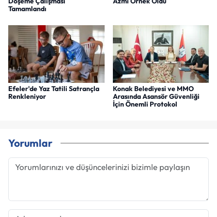
Döşeme Çalışması
Azmi Örnek Oldu
Tamamlandı
Efeler'de Yaz Tatili Satrançla
Konak Belediyesi ve MMO
Renkleniyor
Arasında Asansör Güvenliği
İçin Önemli Protokol
Yorumlar