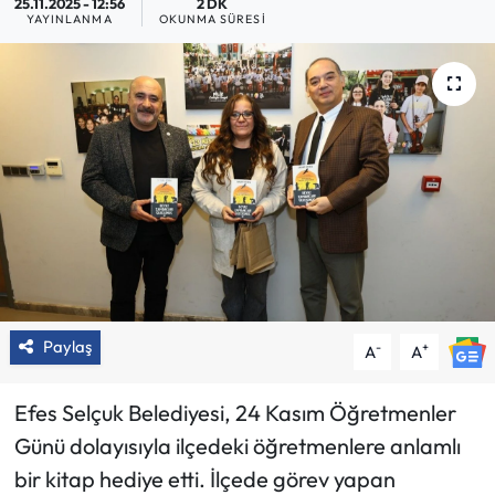
25.11.2025 - 12:56
2 DK
YAYINLANMA
OKUNMA SÜRESI
Paylaş
-
+
A
A
Efes Selçuk Belediyesi, 24 Kasım Öğretmenler
Günü dolayısıyla ilçedeki öğretmenlere anlamlı
bir kitap hediye etti. İlçede görev yapan