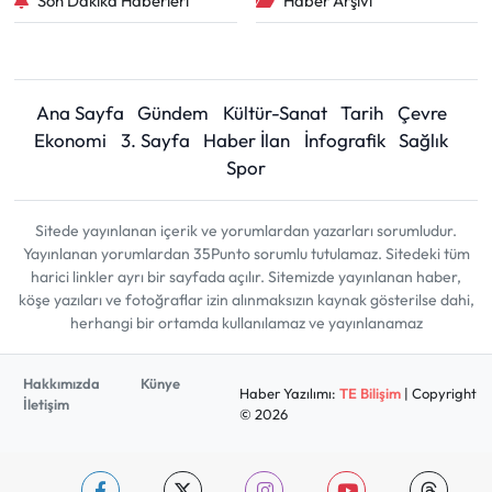
Son Dakika Haberleri
Haber Arşivi
Ana Sayfa
Gündem
Kültür-Sanat
Tarih
Çevre
Ekonomi
3. Sayfa
Haber İlan
İnfografik
Sağlık
Spor
Sitede yayınlanan içerik ve yorumlardan yazarları sorumludur.
Yayınlanan yorumlardan 35Punto sorumlu tutulamaz. Sitedeki tüm
harici linkler ayrı bir sayfada açılır. Sitemizde yayınlanan haber,
köşe yazıları ve fotoğraflar izin alınmaksızın kaynak gösterilse dahi,
herhangi bir ortamda kullanılamaz ve yayınlanamaz
Hakkımızda
Künye
Haber Yazılımı:
TE Bilişim
| Copyright
İletişim
© 2026