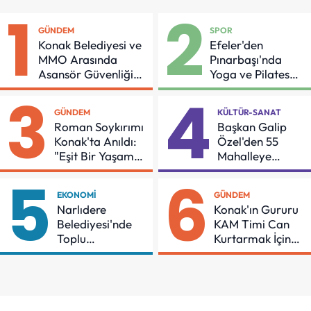
1
2
GÜNDEM
SPOR
Konak Belediyesi ve
Efeler'den
MMO Arasında
Pınarbaşı'nda
Asansör Güvenliği
Yoga ve Pilates
İçin Önemli Protokol
Buluşması
3
4
GÜNDEM
KÜLTÜR-SANAT
Roman Soykırımı
Başkan Galip
Konak'ta Anıldı:
Özel'den 55
"Eşit Bir Yaşam
Mahalleye
İçin Mücadeleyi
Çocuk Şenliği
5
6
Sürdüreceğiz"
EKONOMI
GÜNDEM
Narlıdere
Konak'ın Gururu
Belediyesi'nde
KAM Timi Can
Toplu
Kurtarmak İçin
Sözleşmeye
Demir Aldı
İmzalar Atıldı