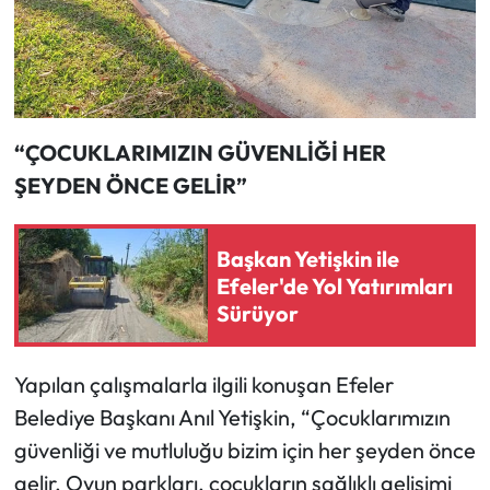
“ÇOCUKLARIMIZIN GÜVENLİĞİ HER
ŞEYDEN ÖNCE GELİR”
Başkan Yetişkin ile
Efeler'de Yol Yatırımları
Sürüyor
Yapılan çalışmalarla ilgili konuşan Efeler
Belediye Başkanı Anıl Yetişkin, “Çocuklarımızın
güvenliği ve mutluluğu bizim için her şeyden önce
gelir. Oyun parkları, çocukların sağlıklı gelişimi