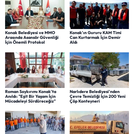
Konak Belediyesi ve MMO
Konak'ın Gururu KAM Timi
Arasında Asansör Güvenliği
Can Kurtarmak İçin Demir
İçin Önemli Protokol
Aldı
Roman Soykırımı Konak'ta
Narlıdere Belediyesi'nden
Anıldı: "Eşit Bir Yaşam İçin
Çevre Temizliği İçin 200 Yeni
Mücadeleyi Sürdüreceğiz"
Çöp Konteyneri