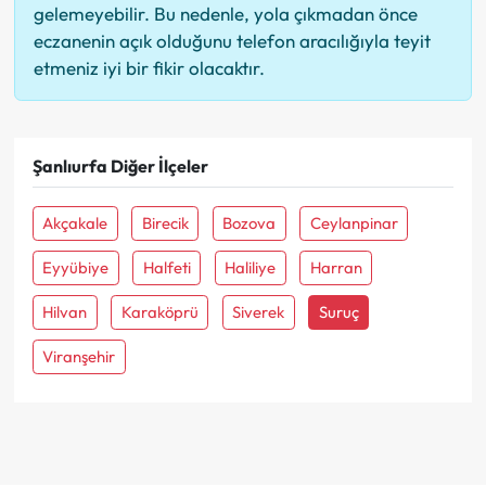
gelemeyebilir. Bu nedenle, yola çıkmadan önce
eczanenin açık olduğunu telefon aracılığıyla teyit
etmeniz iyi bir fikir olacaktır.
Şanlıurfa Diğer İlçeler
Akçakale
Birecik
Bozova
Ceylanpinar
Eyyübiye
Halfeti
Haliliye
Harran
Hilvan
Karaköprü
Siverek
Suruç
Viranşehir