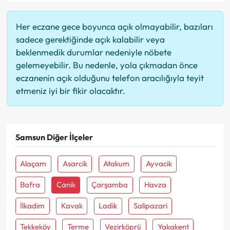
Her eczane gece boyunca açık olmayabilir, bazıları
sadece gerektiğinde açık kalabilir veya
beklenmedik durumlar nedeniyle nöbete
gelemeyebilir. Bu nedenle, yola çıkmadan önce
eczanenin açık olduğunu telefon aracılığıyla teyit
etmeniz iyi bir fikir olacaktır.
Samsun Diğer İlçeler
Alaçam
Asarcik
Atakum
Ayvacik
Bafra
Canik
Çarşamba
Havza
İlkadim
Kavak
Ladik
Salipazari
Tekkeköy
Terme
Vezirköprü
Yakakent