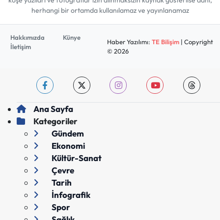
köşe yazıları ve fotoğraflar izin alınmaksızın kaynak gösterilse dahi,
herhangi bir ortamda kullanılamaz ve yayınlanamaz
Hakkımızda
Künye
Haber Yazılımı:
TE Bilişim
| Copyright
İletişim
© 2026
Ana Sayfa
Kategoriler
Gündem
Ekonomi
Kültür-Sanat
Çevre
Tarih
İnfografik
Spor
Sağlık