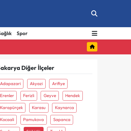
Sağlık
Spor
akarya Diğer İlçeler
Adapazari
Akyazi
Arifiye
Erenler
Ferizli
Geyve
Hendek
Karapürçek
Karasu
Kaynarca
Kocaali
Pamukova
Sapanca