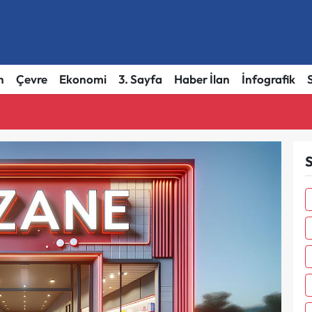
h
Çevre
Ekonomi
3. Sayfa
Haber İlan
İnfografik
S