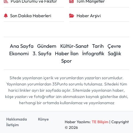
Puan Durumu ve Fikstür
Tüm Manşetler
Son Dakika Haberleri
Haber Arşivi
Ana Sayfa
Gündem
Kültür-Sanat
Tarih
Çevre
Ekonomi
3. Sayfa
Haber İlan
İnfografik
Sağlık
Spor
Sitede yayınlanan içerik ve yorumlardan yazarları sorumludur.
Yayınlanan yorumlardan 35Punto sorumlu tutulamaz. Sitedeki tüm
harici linkler ayrı bir sayfada açılır. Sitemizde yayınlanan haber,
köşe yazıları ve fotoğraflar izin alınmaksızın kaynak gösterilse dahi,
herhangi bir ortamda kullanılamaz ve yayınlanamaz
Hakkımızda
Künye
Haber Yazılımı:
TE Bilişim
| Copyright
İletişim
© 2026