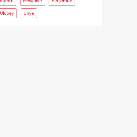
Kumru
Mesudiye
Perşembe
Ulubey
Ünye