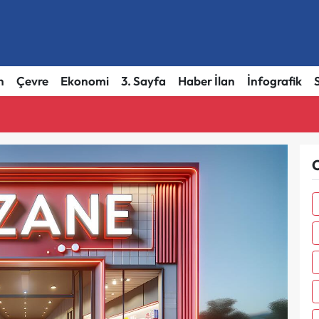
h
Çevre
Ekonomi
3. Sayfa
Haber İlan
İnfografik
O