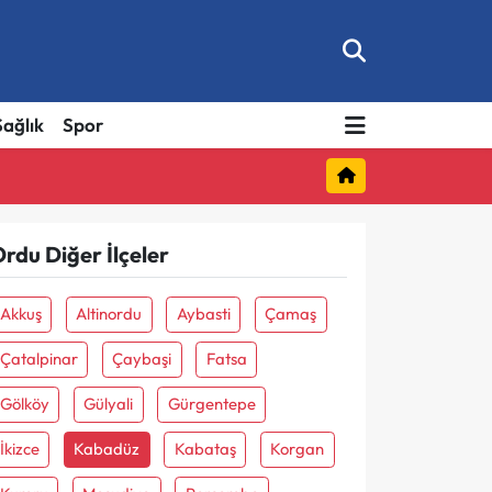
Sağlık
Spor
rdu Diğer İlçeler
Akkuş
Altinordu
Aybasti
Çamaş
Çatalpinar
Çaybaşi
Fatsa
Gölköy
Gülyali
Gürgentepe
İkizce
Kabadüz
Kabataş
Korgan