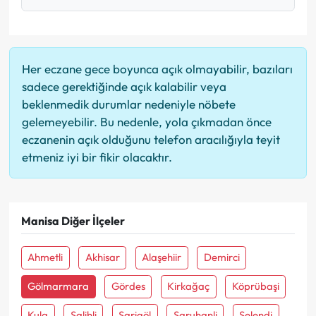
Her eczane gece boyunca açık olmayabilir, bazıları
sadece gerektiğinde açık kalabilir veya
beklenmedik durumlar nedeniyle nöbete
gelemeyebilir. Bu nedenle, yola çıkmadan önce
eczanenin açık olduğunu telefon aracılığıyla teyit
etmeniz iyi bir fikir olacaktır.
Manisa Diğer İlçeler
Ahmetli
Akhisar
Alaşehiir
Demirci
Gölmarmara
Gördes
Kirkağaç
Köprübaşi
Kula
Salihli
Sarigöl
Saruhanli
Selendi