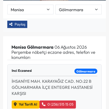
Paylaş
Manisa
Gölmarmara
06 Ağustos 2026
Perşembe nöbetçi eczane adres, telefon ve
konumları
Inci Eczanesi
Gölmarmara
İHSANİYE MAH. KARAYAĞIZ CAD. NO:22 B
GÖLMARMARA İLÇE ENTEGRE HASTANESİ
KARŞISI
Yol Tarifi Al
0 (236) 515 15 05