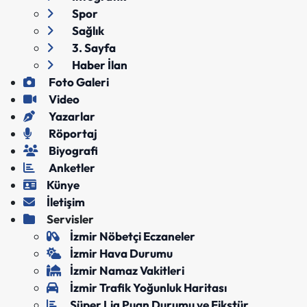
Spor
Sağlık
3. Sayfa
Haber İlan
Foto Galeri
Video
Yazarlar
Röportaj
Biyografi
Anketler
Künye
İletişim
Servisler
İzmir Nöbetçi Eczaneler
İzmir Hava Durumu
İzmir Namaz Vakitleri
İzmir Trafik Yoğunluk Haritası
Süper Lig Puan Durumu ve Fikstür