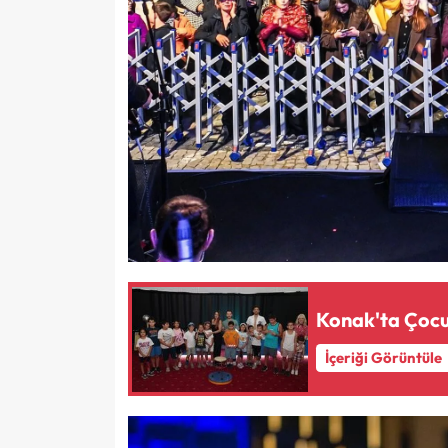
Konak'ta Çocu
İçeriği Görüntüle