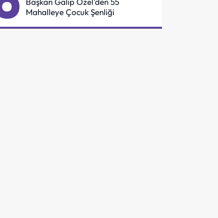
6
Başkan Galip Özel'den 55
Mahalleye Çocuk Şenliği