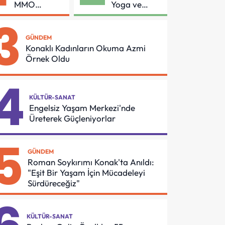
MMO
Yoga ve
Arasında
Pilates
3
Asansör
Buluşması
Güvenliği İçin
GÜNDEM
Önemli
Konaklı Kadınların Okuma Azmi
Protokol
Örnek Oldu
4
KÜLTÜR-SANAT
Engelsiz Yaşam Merkezi'nde
Üreterek Güçleniyorlar
5
GÜNDEM
Roman Soykırımı Konak'ta Anıldı:
"Eşit Bir Yaşam İçin Mücadeleyi
Sürdüreceğiz"
KÜLTÜR-SANAT