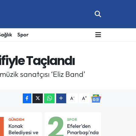
Sağlık
Spor
fiyle Taçlandı
müzik sanatçısı ‘Eliz Band’
-
+
A
A
1
2
GÜNDEM
SPOR
Konak
Efeler'den
Belediyesi ve
Pınarbaşı'nda