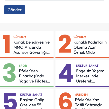
Gönder
1
2
GÜNDEM
GÜNDEM
Konak Belediyesi ve
Konaklı Kadınların
MMO Arasında
Okuma Azmi
Asansör Güvenliği
Örnek Oldu
İçin Önemli Protokol
3
4
SPOR
KÜLTÜR-SANAT
Efeler'den
Engelsiz Yaşam
Pınarbaşı'nda
Merkezi'nde
Yoga ve Pilates
Üreterek
Buluşması
Güçleniyorlar
5
6
KÜLTÜR-SANAT
GÜNDEM
Başkan Galip
Efeler'de Yaz
Özel'den 55
Tatili Satrançla