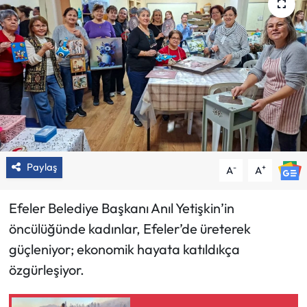
Paylaş
-
+
A
A
Efeler Belediye Başkanı Anıl Yetişkin’in
öncülüğünde kadınlar, Efeler’de üreterek
güçleniyor; ekonomik hayata katıldıkça
özgürleşiyor.