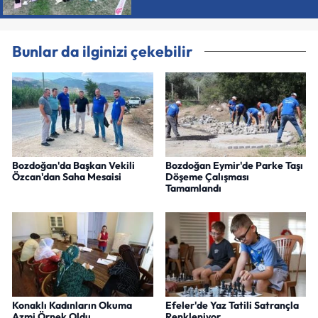
Bunlar da ilginizi çekebilir
Bozdoğan'da Başkan Vekili
Bozdoğan Eymir'de Parke Taşı
Özcan'dan Saha Mesaisi
Döşeme Çalışması
Tamamlandı
Konaklı Kadınların Okuma
Efeler'de Yaz Tatili Satrançla
Azmi Örnek Oldu
Renkleniyor