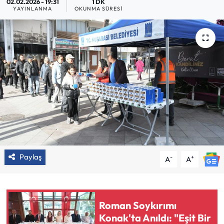
02.02.2026 - 19:31
1 DK
YAYINLANMA
OKUNMA SÜRESI
Paylaş
-
+
A
A
Roman Soykırımı
Konak'ta Anıldı: "Eşit Bir