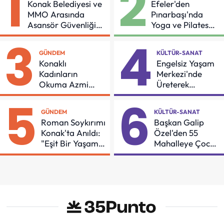
1
2
Konak Belediyesi ve
Efeler'den
MMO Arasında
Pınarbaşı'nda
Asansör Güvenliği
Yoga ve Pilates
İçin Önemli Protokol
Buluşması
3
4
GÜNDEM
KÜLTÜR-SANAT
Konaklı
Engelsiz Yaşam
Kadınların
Merkezi'nde
Okuma Azmi
Üreterek
Örnek Oldu
Güçleniyorlar
5
6
GÜNDEM
KÜLTÜR-SANAT
Roman Soykırımı
Başkan Galip
Konak'ta Anıldı:
Özel'den 55
"Eşit Bir Yaşam
Mahalleye Çocuk
İçin Mücadeleyi
Şenliği
Sürdüreceğiz"