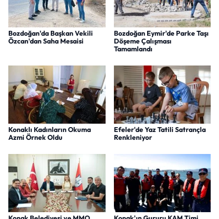
Bozdoğan'da Başkan Vekili
Bozdoğan Eymir'de Parke Taşı
Özcan'dan Saha Mesaisi
Döşeme Çalışması
Tamamlandı
Konaklı Kadınların Okuma
Efeler'de Yaz Tatili Satrançla
Azmi Örnek Oldu
Renkleniyor
Konak Belediyesi ve MMO
Konak'ın Gururu KAM Timi