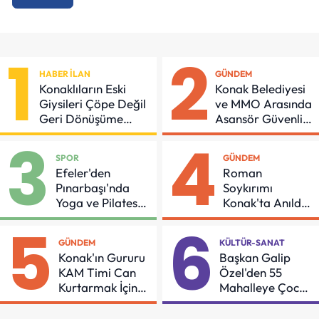
1
2
HABER İLAN
GÜNDEM
Konaklıların Eski
Konak Belediyesi
Giysileri Çöpe Değil
ve MMO Arasında
Geri Dönüşüme
Asansör Güvenliği
Gidiyor
İçin Önemli
3
4
Protokol
SPOR
GÜNDEM
Efeler'den
Roman
Pınarbaşı'nda
Soykırımı
Yoga ve Pilates
Konak'ta Anıldı:
Buluşması
"Eşit Bir Yaşam
5
6
İçin Mücadeleyi
GÜNDEM
KÜLTÜR-SANAT
Sürdüreceğiz"
Konak'ın Gururu
Başkan Galip
KAM Timi Can
Özel'den 55
Kurtarmak İçin
Mahalleye Çocuk
Demir Aldı
Şenliği