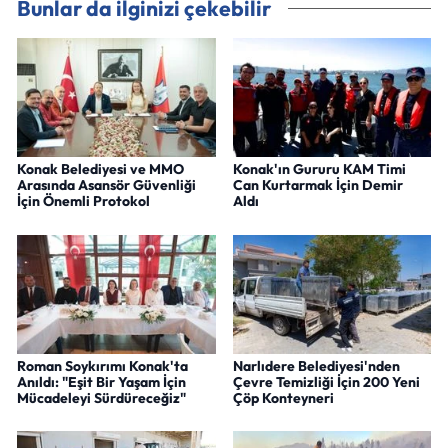
Bunlar da ilginizi çekebilir
Konak Belediyesi ve MMO
Konak'ın Gururu KAM Timi
Arasında Asansör Güvenliği
Can Kurtarmak İçin Demir
İçin Önemli Protokol
Aldı
Roman Soykırımı Konak'ta
Narlıdere Belediyesi'nden
Anıldı: "Eşit Bir Yaşam İçin
Çevre Temizliği İçin 200 Yeni
Mücadeleyi Sürdüreceğiz"
Çöp Konteyneri