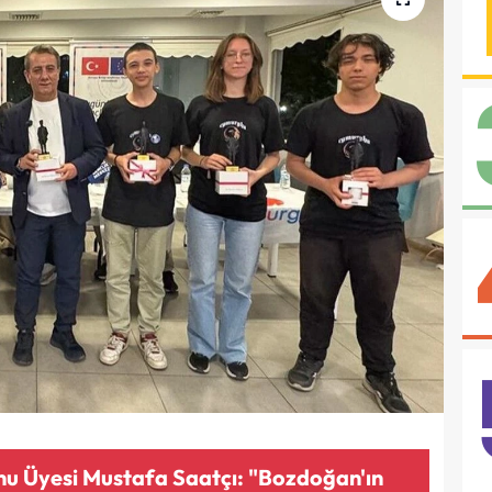
u Üyesi Mustafa Saatçı: "Bozdoğan'ın