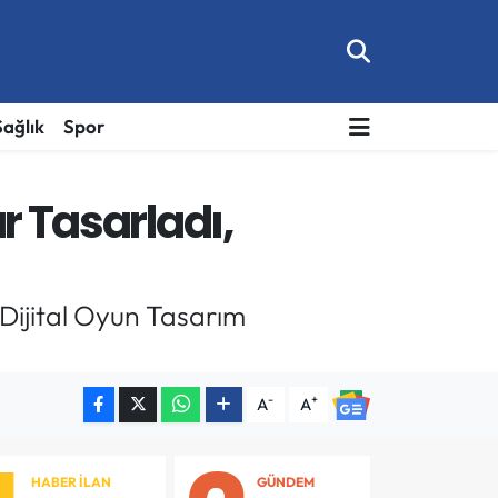
Sağlık
Spor
ar Tasarladı,
 Dijital Oyun Tasarım
-
+
A
A
HABER İLAN
GÜNDEM