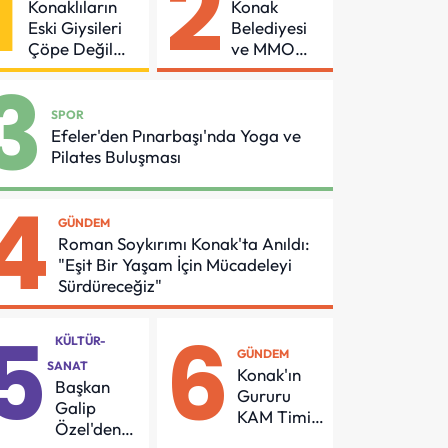
1
2
Konaklıların
Konak
Eski Giysileri
Belediyesi
Çöpe Değil
ve MMO
Geri
Arasında
3
Dönüşüme
Asansör
Gidiyor
Güvenliği
SPOR
İçin Önemli
Efeler'den Pınarbaşı'nda Yoga ve
Protokol
Pilates Buluşması
4
GÜNDEM
Roman Soykırımı Konak'ta Anıldı:
"Eşit Bir Yaşam İçin Mücadeleyi
Sürdüreceğiz"
5
6
KÜLTÜR-
GÜNDEM
SANAT
Konak'ın
Başkan
Gururu
Galip
KAM Timi
Özel'den
Can