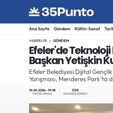
Ana Sayfa
Gündem
Kültür-Sanat
Tari
HABERLER
GÜNDEM
Efeler'de Teknoloji
Başkan Yetişkin K
Efeler Belediyesi Dijital Genç
Yarışması, Menderes Park’ta dü
10.05.2026 - 19:38
3 DK
YAYINLANMA
OKUNMA SÜRESI