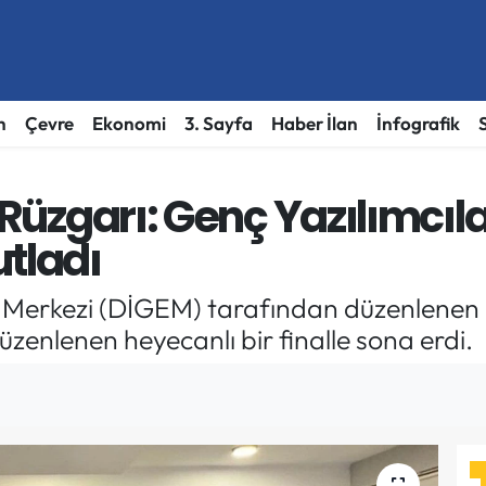
h
Çevre
Ekonomi
3. Sayfa
Haber İlan
İnfografik
 Rüzgarı: Genç Yazılımcıl
utladı
lik Merkezi (DİGEM) tarafından düzenlenen
zenlenen heyecanlı bir finalle sona erdi.