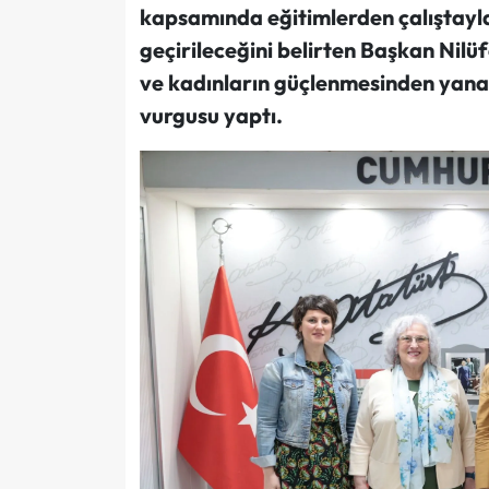
kapsamında eğitimlerden çalıştayl
geçirileceğini belirten Başkan Nilü
ve kadınların güçlenmesinden yana 
vurgusu yaptı.