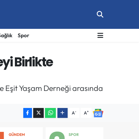
Sağlık
Spor
yi Birlikte
ile Eşit Yaşam Derneği arasında
-
+
A
A
GÜNDEM
SPOR