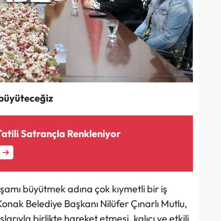
 büyüteceğiz
Tatili Satrançla Renkleniyor
yaşamı büyütmek adına çok kıymetli bir iş
n Konak Belediye Başkanı Nilüfer Çınarlı Mutlu,
larıyla birlikte hareket etmesi, kalıcı ve etkili