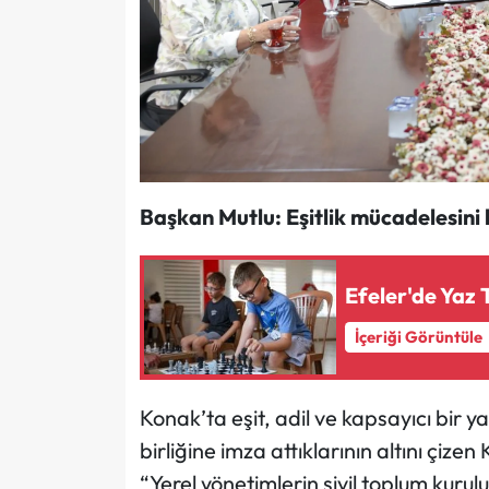
Başkan Mutlu: Eşitlik mücadelesini
Efeler'de Yaz 
İçeriği Görüntüle
Konak’ta eşit, adil ve kapsayıcı bir 
birliğine imza attıklarının altını çize
“Yerel yönetimlerin sivil toplum kuruluş