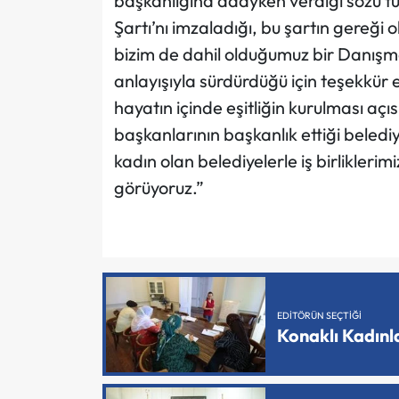
başkanlığına adayken verdiği sözü tu
Şartı’nı imzaladığı, bu şartın gereği o
bizim de dahil olduğumuz bir Danışma
anlayışıyla sürdürdüğü için teşekkür e
hayatın içinde eşitliğin kurulması aç
başkanlarının başkanlık ettiği beledi
kadın olan belediyelerle iş birlikleri
görüyoruz.”
EDITÖRÜN SEÇTIĞI
Konaklı Kadın