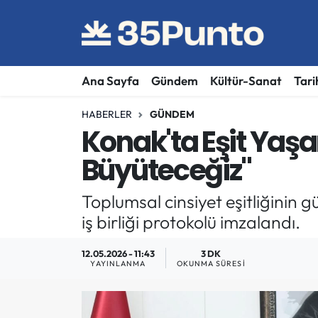
Ana Sayfa
Gündem
Kültür-Sanat
Tari
HABERLER
GÜNDEM
Konak'ta Eşit Yaşam
Büyüteceğiz"
Toplumsal cinsiyet eşitliğinin 
iş birliği protokolü imzalandı.
12.05.2026 - 11:43
3 DK
YAYINLANMA
OKUNMA SÜRESI