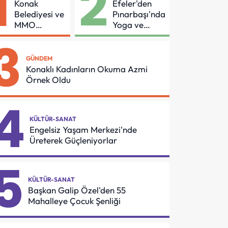
1
2
Konak
Efeler'den
Belediyesi ve
Pınarbaşı'nda
MMO
Yoga ve
Arasında
Pilates
3
Asansör
Buluşması
Güvenliği İçin
GÜNDEM
Önemli
Konaklı Kadınların Okuma Azmi
Protokol
Örnek Oldu
4
KÜLTÜR-SANAT
Engelsiz Yaşam Merkezi'nde
Üreterek Güçleniyorlar
5
KÜLTÜR-SANAT
Başkan Galip Özel'den 55
Mahalleye Çocuk Şenliği