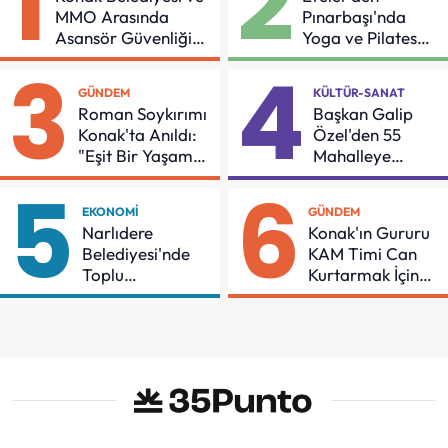
1
2
MMO Arasında
Pınarbaşı'nda
Asansör Güvenliği
Yoga ve Pilates
İçin Önemli Protokol
Buluşması
3
4
GÜNDEM
KÜLTÜR-SANAT
Roman Soykırımı
Başkan Galip
Konak'ta Anıldı:
Özel'den 55
"Eşit Bir Yaşam
Mahalleye
İçin Mücadeleyi
Çocuk Şenliği
5
6
Sürdüreceğiz"
EKONOMI
GÜNDEM
Narlıdere
Konak'ın Gururu
Belediyesi'nde
KAM Timi Can
Toplu
Kurtarmak İçin
Sözleşmeye
Demir Aldı
İmzalar Atıldı