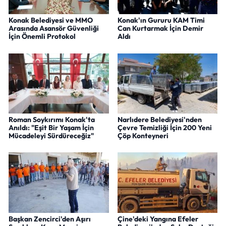
Konak Belediyesi ve MMO
Konak'ın Gururu KAM Timi
Arasında Asansör Güvenliği
Can Kurtarmak İçin Demir
İçin Önemli Protokol
Aldı
Roman Soykırımı Konak'ta
Narlıdere Belediyesi'nden
Anıldı: "Eşit Bir Yaşam İçin
Çevre Temizliği İçin 200 Yeni
Mücadeleyi Sürdüreceğiz"
Çöp Konteyneri
Başkan Zencirci'den Aşırı
Çine'deki Yangına Efeler