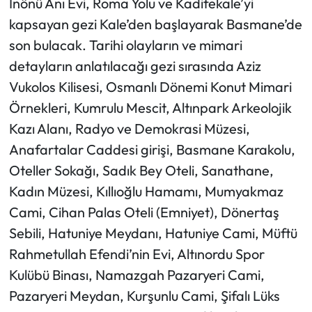
İnönü Anı Evi, Roma Yolu ve Kadifekale’yi
kapsayan gezi Kale’den başlayarak Basmane’de
son bulacak. Tarihi olayların ve mimari
detayların anlatılacağı gezi sırasında Aziz
Vukolos Kilisesi, Osmanlı Dönemi Konut Mimari
Örnekleri, Kumrulu Mescit, Altınpark Arkeolojik
Kazı Alanı, Radyo ve Demokrasi Müzesi,
Anafartalar Caddesi girişi, Basmane Karakolu,
Oteller Sokağı, Sadık Bey Oteli, Sanathane,
Kadın Müzesi, Kıllıoğlu Hamamı, Mumyakmaz
Cami, Cihan Palas Oteli (Emniyet), Dönertaş
Sebili, Hatuniye Meydanı, Hatuniye Cami, Müftü
Rahmetullah Efendi’nin Evi, Altınordu Spor
Kulübü Binası, Namazgah Pazaryeri Cami,
Pazaryeri Meydan, Kurşunlu Cami, Şifalı Lüks