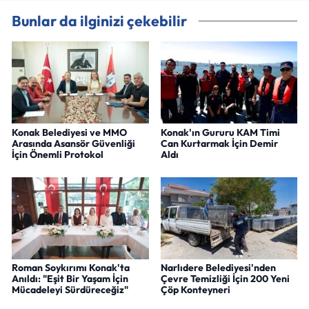
Bunlar da ilginizi çekebilir
Konak Belediyesi ve MMO
Konak'ın Gururu KAM Timi
Arasında Asansör Güvenliği
Can Kurtarmak İçin Demir
İçin Önemli Protokol
Aldı
Roman Soykırımı Konak'ta
Narlıdere Belediyesi'nden
Anıldı: "Eşit Bir Yaşam İçin
Çevre Temizliği İçin 200 Yeni
Mücadeleyi Sürdüreceğiz"
Çöp Konteyneri