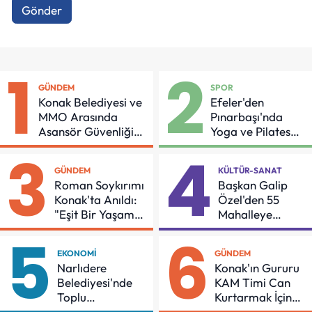
Gönder
1
2
GÜNDEM
SPOR
Konak Belediyesi ve
Efeler'den
MMO Arasında
Pınarbaşı'nda
Asansör Güvenliği
Yoga ve Pilates
İçin Önemli Protokol
Buluşması
3
4
GÜNDEM
KÜLTÜR-SANAT
Roman Soykırımı
Başkan Galip
Konak'ta Anıldı:
Özel'den 55
"Eşit Bir Yaşam
Mahalleye
İçin Mücadeleyi
Çocuk Şenliği
5
6
Sürdüreceğiz"
EKONOMI
GÜNDEM
Narlıdere
Konak'ın Gururu
Belediyesi'nde
KAM Timi Can
Toplu
Kurtarmak İçin
Sözleşmeye
Demir Aldı