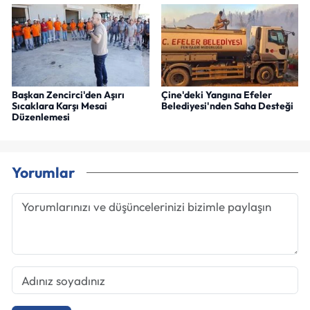
Başkan Zencirci'den Aşırı
Çine'deki Yangına Efeler
Sıcaklara Karşı Mesai
Belediyesi'nden Saha Desteği
Düzenlemesi
Yorumlar