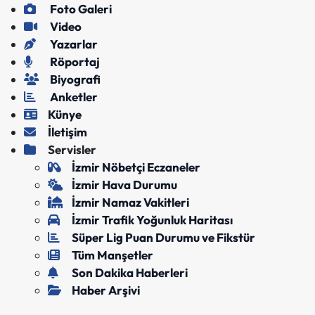
Foto Galeri
Video
Yazarlar
Röportaj
Biyografi
Anketler
Künye
İletişim
Servisler
İzmir Nöbetçi Eczaneler
İzmir Hava Durumu
İzmir Namaz Vakitleri
İzmir Trafik Yoğunluk Haritası
Süper Lig Puan Durumu ve Fikstür
Tüm Manşetler
Son Dakika Haberleri
Haber Arşivi