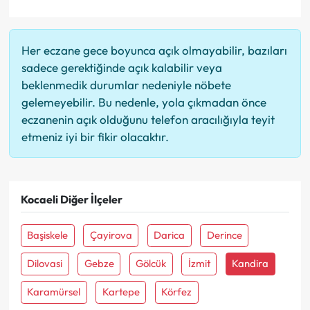
Her eczane gece boyunca açık olmayabilir, bazıları
sadece gerektiğinde açık kalabilir veya
beklenmedik durumlar nedeniyle nöbete
gelemeyebilir. Bu nedenle, yola çıkmadan önce
eczanenin açık olduğunu telefon aracılığıyla teyit
etmeniz iyi bir fikir olacaktır.
Kocaeli Diğer İlçeler
Başiskele
Çayirova
Darica
Derince
Dilovasi
Gebze
Gölcük
İzmit
Kandira
Karamürsel
Kartepe
Körfez