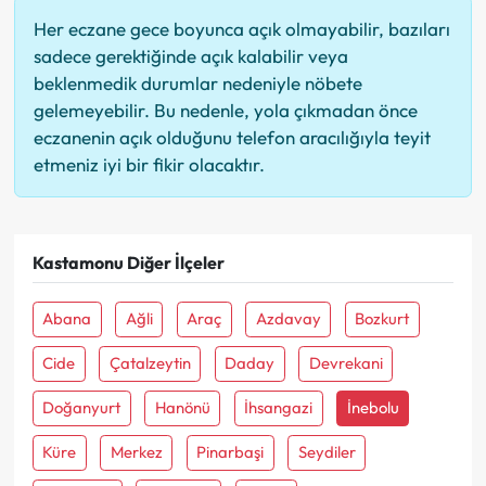
Her eczane gece boyunca açık olmayabilir, bazıları
sadece gerektiğinde açık kalabilir veya
beklenmedik durumlar nedeniyle nöbete
gelemeyebilir. Bu nedenle, yola çıkmadan önce
eczanenin açık olduğunu telefon aracılığıyla teyit
etmeniz iyi bir fikir olacaktır.
Kastamonu Diğer İlçeler
Abana
Ağli
Araç
Azdavay
Bozkurt
Cide
Çatalzeytin
Daday
Devrekani
Doğanyurt
Hanönü
İhsangazi
İnebolu
Küre
Merkez
Pinarbaşi
Seydiler