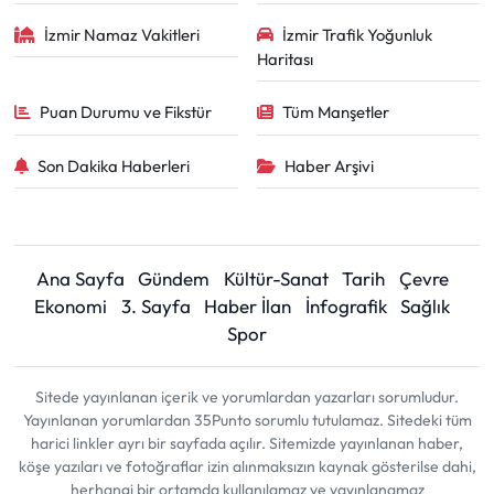
İzmir Namaz Vakitleri
İzmir Trafik Yoğunluk
Haritası
Puan Durumu ve Fikstür
Tüm Manşetler
Son Dakika Haberleri
Haber Arşivi
Ana Sayfa
Gündem
Kültür-Sanat
Tarih
Çevre
Ekonomi
3. Sayfa
Haber İlan
İnfografik
Sağlık
Spor
Sitede yayınlanan içerik ve yorumlardan yazarları sorumludur.
Yayınlanan yorumlardan 35Punto sorumlu tutulamaz. Sitedeki tüm
harici linkler ayrı bir sayfada açılır. Sitemizde yayınlanan haber,
köşe yazıları ve fotoğraflar izin alınmaksızın kaynak gösterilse dahi,
herhangi bir ortamda kullanılamaz ve yayınlanamaz