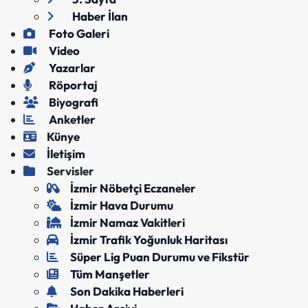
Haber İlan
Foto Galeri
Video
Yazarlar
Röportaj
Biyografi
Anketler
Künye
İletişim
Servisler
İzmir Nöbetçi Eczaneler
İzmir Hava Durumu
İzmir Namaz Vakitleri
İzmir Trafik Yoğunluk Haritası
Süper Lig Puan Durumu ve Fikstür
Tüm Manşetler
Son Dakika Haberleri