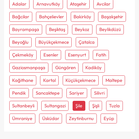
Adalar
Arnavutköy
Ataşehir
Avcilar
Bağcilar
Bahçelievler
Bakirköy
Başakşehir
Bayrampaşa
Beşiktaş
Beykoz
Beylikdüzü
Beyoğlu
Büyükçekmece
Çatalca
Çekmeköy
Esenler
Esenyurt
Fatih
Gaziosmanpaşa
Güngören
Kadiköy
Kağithane
Kartal
Küçükçekmece
Maltepe
Pendik
Sancaktepe
Sariyer
Silivri
Sultanbeyli
Sultangazi
Şile
Şişli
Tuzla
Ümraniye
Üsküdar
Zeytinburnu
Eyüp