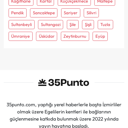
Kağithane
Kartal
Küçükçekmece
Maltepe
Pendik
Sancaktepe
Sariyer
Silivri
Sultanbeyli
Sultangazi
Şile
Şişli
Tuzla
Ümraniye
Üsküdar
Zeytinburnu
Eyüp
35punto.com, yaptığı yerel haberlerle başta İzmirliler
olmak üzere Egelilerin kentleri ile bağlarının
güçlenmesine katkıda bulunmak üzere 2022 yılında
yayın hayatına başladı.