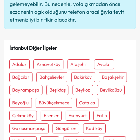
gelemeyebilir. Bu nedenle, yola çıkmadan önce
eczanenin açık olduğunu telefon aracılığıyla teyit
etmeniz iyi bir fikir olacaktır.
İstanbul Diğer İlçeler
Adalar
Arnavutköy
Ataşehir
Avcilar
Bağcilar
Bahçelievler
Bakirköy
Başakşehir
Bayrampaşa
Beşiktaş
Beykoz
Beylikdüzü
Beyoğlu
Büyükçekmece
Çatalca
Çekmeköy
Esenler
Esenyurt
Fatih
Gaziosmanpaşa
Güngören
Kadiköy