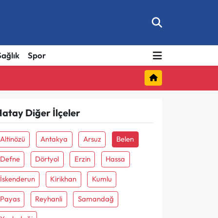
Sağlık
Spor
atay Diğer İlçeler
Altinözü
Antakya
Arsuz
Belen
Defne
Dörtyol
Erzin
Hassa
İskenderun
Kirikhan
Kumlu
Payas
Reyhanli
Samandağ