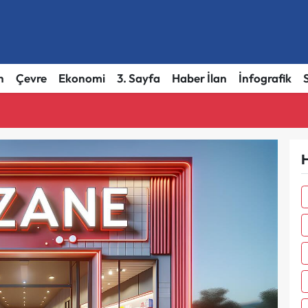
h
Çevre
Ekonomi
3. Sayfa
Haber İlan
İnfografik
H