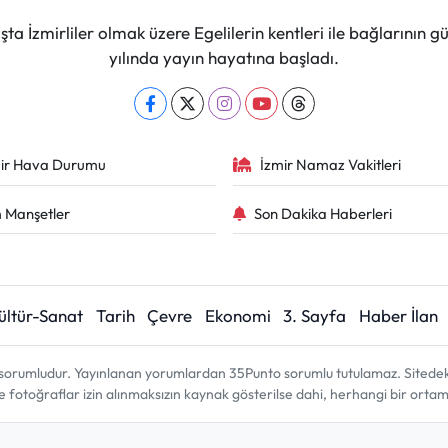
ta İzmirliler olmak üzere Egelilerin kentleri ile bağlarını
yılında yayın hayatına başladı.
ir Hava Durumu
İzmir Namaz Vakitleri
 Manşetler
Son Dakika Haberleri
ültür-Sanat
Tarih
Çevre
Ekonomi
3. Sayfa
Haber İlan
sorumludur. Yayınlanan yorumlardan 35Punto sorumlu tutulamaz. Sitedeki tü
ve fotoğraflar izin alınmaksızın kaynak gösterilse dahi, herhangi bir ort