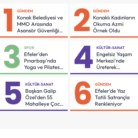
1
2
GÜNDEM
GÜNDEM
Konak Belediyesi ve
Konaklı Kadınların
MMO Arasında
Okuma Azmi
Asansör Güvenliği
Örnek Oldu
İçin Önemli Protokol
3
4
SPOR
KÜLTÜR-SANAT
Efeler'den
Engelsiz Yaşam
Pınarbaşı'nda
Merkezi'nde
Yoga ve Pilates
Üreterek
Buluşması
Güçleniyorlar
5
6
KÜLTÜR-SANAT
GÜNDEM
Başkan Galip
Efeler'de Yaz
Özel'den 55
Tatili Satrançla
Mahalleye Çocuk
Renkleniyor
Şenliği