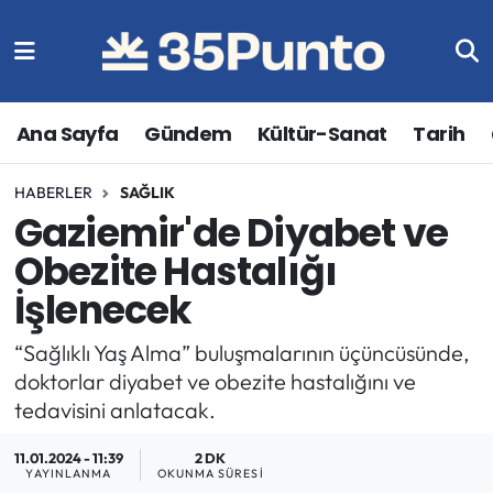
Ana Sayfa
Gündem
Kültür-Sanat
Tarih
HABERLER
SAĞLIK
Gaziemir'de Diyabet ve
Obezite Hastalığı
İşlenecek
“Sağlıklı Yaş Alma” buluşmalarının üçüncüsünde,
doktorlar diyabet ve obezite hastalığını ve
tedavisini anlatacak.
11.01.2024 - 11:39
2 DK
YAYINLANMA
OKUNMA SÜRESI