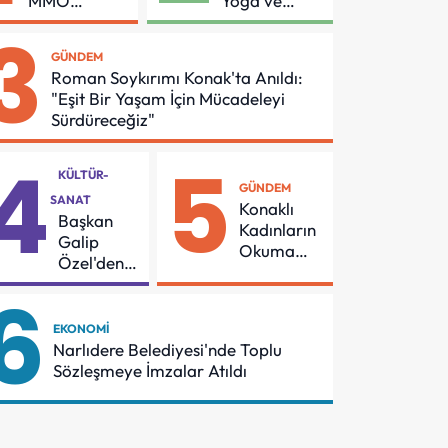
MMO
Yoga ve
Arasında
Pilates
3
Asansör
Buluşması
GÜNDEM
Güvenliği İçin
Roman Soykırımı Konak'ta Anıldı:
Önemli
"Eşit Bir Yaşam İçin Mücadeleyi
Protokol
Sürdüreceğiz"
4
5
KÜLTÜR-
GÜNDEM
SANAT
Konaklı
Başkan
Kadınların
Galip
Okuma
Özel'den
Azmi
55
6
Örnek
Mahalleye
Oldu
Çocuk
EKONOMI
Şenliği
Narlıdere Belediyesi'nde Toplu
Sözleşmeye İmzalar Atıldı