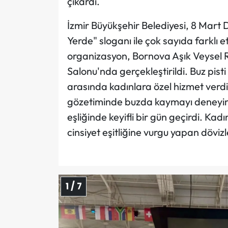
çıkardı.
İzmir Büyükşehir Belediyesi, 8 Mart
Yerde" sloganı ile çok sayıda farklı 
organizasyon, Bornova Aşık Veysel R
Salonu'nda gerçekleştirildi. Buz pist
arasında kadınlara özel hizmet verd
gözetiminde buzda kaymayı deneyimle
eşliğinde keyifli bir gün geçirdi. Ka
cinsiyet eşitliğine vurgu yapan dövizl
1 / 7