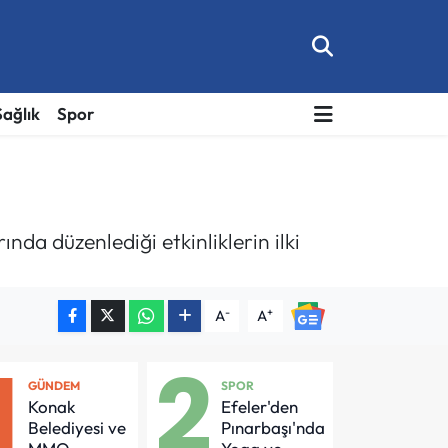
Sağlık
Spor
da düzenlediği etkinliklerin ilki
-
+
A
A
1
2
GÜNDEM
SPOR
Konak
Efeler'den
Belediyesi ve
Pınarbaşı'nda