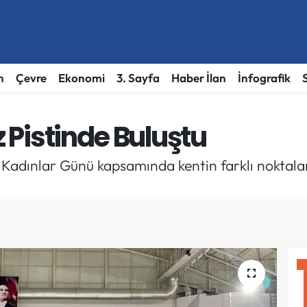
h
Çevre
Ekonomi
3. Sayfa
Haber İlan
İnfografik
z Pistinde Buluştu
adınlar Günü kapsamında kentin farklı noktaların