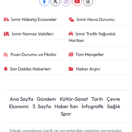
İzmir Nöbetçi Eczaneler
İzmir Hava Durumu
İzmir Namaz Vakitleri
İzmir Trafik Yoğunluk
Haritası
Puan Durumu ve Fikstür
Tüm Manşetler
Son Dakika Haberleri
Haber Arşivi
Ana Sayfa
Gündem
Kültür-Sanat
Tarih
Çevre
Ekonomi
3. Sayfa
Haber İlan
İnfografik
Sağlık
Spor
Sitede yayınlanan içerik ve yorumlardan yazarları sorumludur.