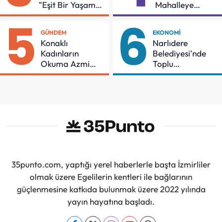
"Eşit Bir Yaşam
Mahalleye
İçin Mücadeleyi
Çocuk Şenliği
5
6
Sürdüreceğiz"
GÜNDEM
EKONOMI
Konaklı
Narlıdere
Kadınların
Belediyesi'nde
Okuma Azmi
Toplu
Örnek Oldu
Sözleşmeye
İmzalar Atıldı
35punto.com, yaptığı yerel haberlerle başta İzmirliler
olmak üzere Egelilerin kentleri ile bağlarının
güçlenmesine katkıda bulunmak üzere 2022 yılında
yayın hayatına başladı.