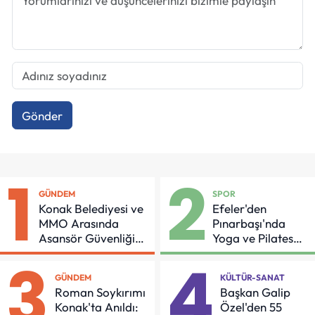
Gönder
1
2
GÜNDEM
SPOR
Konak Belediyesi ve
Efeler'den
MMO Arasında
Pınarbaşı'nda
Asansör Güvenliği
Yoga ve Pilates
İçin Önemli Protokol
Buluşması
3
4
GÜNDEM
KÜLTÜR-SANAT
Roman Soykırımı
Başkan Galip
Konak'ta Anıldı:
Özel'den 55