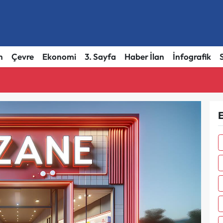
h
Çevre
Ekonomi
3. Sayfa
Haber İlan
İnfografik
E