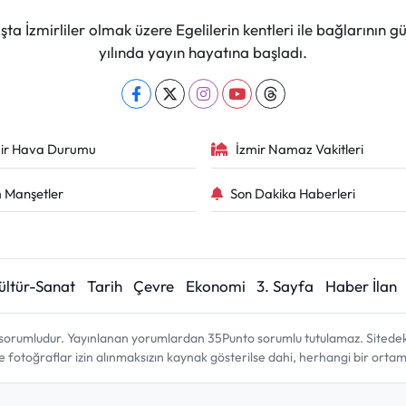
ta İzmirliler olmak üzere Egelilerin kentleri ile bağlarını
yılında yayın hayatına başladı.
ir Hava Durumu
İzmir Namaz Vakitleri
 Manşetler
Son Dakika Haberleri
ültür-Sanat
Tarih
Çevre
Ekonomi
3. Sayfa
Haber İlan
sorumludur. Yayınlanan yorumlardan 35Punto sorumlu tutulamaz. Sitedeki tü
ve fotoğraflar izin alınmaksızın kaynak gösterilse dahi, herhangi bir ort