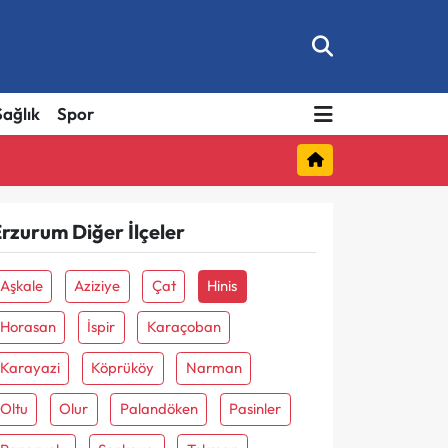
Sağlık
Spor
rzurum Diğer İlçeler
Aşkale
Aziziye
Çat
Hinis
Horasan
İspir
Karaçoban
Karayazi
Köprüköy
Narman
Oltu
Olur
Palandöken
Pasinler