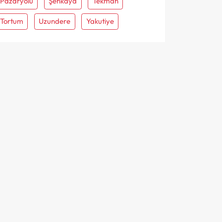
Pazaryolu
Şenkaya
Tekman
Tortum
Uzundere
Yakutiye