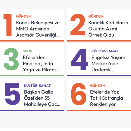
1
2
GÜNDEM
GÜNDEM
Konak Belediyesi ve
Konaklı Kadınların
MMO Arasında
Okuma Azmi
Asansör Güvenliği
Örnek Oldu
İçin Önemli Protokol
3
4
SPOR
KÜLTÜR-SANAT
Efeler'den
Engelsiz Yaşam
Pınarbaşı'nda
Merkezi'nde
Yoga ve Pilates
Üreterek
Buluşması
Güçleniyorlar
5
6
KÜLTÜR-SANAT
GÜNDEM
Başkan Galip
Efeler'de Yaz
Özel'den 55
Tatili Satrançla
Mahalleye Çocuk
Renkleniyor
Şenliği