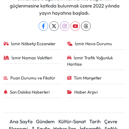
güçlenmesine katkıda bulunmak üzere 2022 yılında
yayın hayatına başladı.
İzmir Nöbetçi Eczaneler
İzmir Hava Durumu
İzmir Namaz Vakitleri
İzmir Trafik Yoğunluk
Haritası
Puan Durumu ve Fikstür
Tüm Manşetler
Son Dakika Haberleri
Haber Arşivi
Ana Sayfa
Gündem
Kültür-Sanat
Tarih
Çevre
Ekonomi
3. Sayfa
Haber İlan
İnfografik
Sağlık