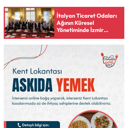
İtalyan Ticaret Odaları
Ağının Küresel
Yönetiminde İzmir
Dönemi