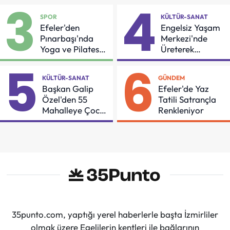
3
4
SPOR
KÜLTÜR-SANAT
Efeler'den
Engelsiz Yaşam
Pınarbaşı'nda
Merkezi'nde
Yoga ve Pilates
Üreterek
Buluşması
Güçleniyorlar
5
6
KÜLTÜR-SANAT
GÜNDEM
Başkan Galip
Efeler'de Yaz
Özel'den 55
Tatili Satrançla
Mahalleye Çocuk
Renkleniyor
Şenliği
35punto.com, yaptığı yerel haberlerle başta İzmirliler
olmak üzere Egelilerin kentleri ile bağlarının