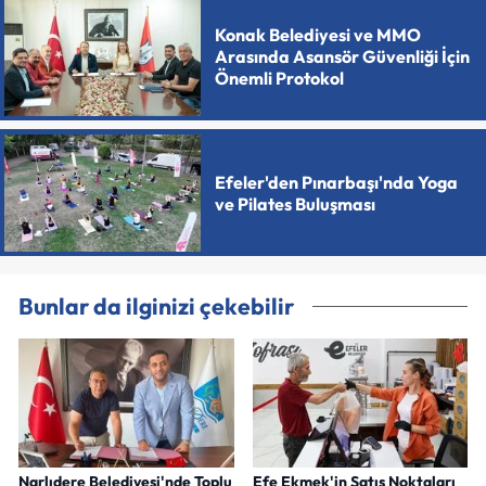
Konak Belediyesi ve MMO
Arasında Asansör Güvenliği İçin
Önemli Protokol
Efeler'den Pınarbaşı'nda Yoga
ve Pilates Buluşması
Bunlar da ilginizi çekebilir
Narlıdere Belediyesi'nde Toplu
Efe Ekmek'in Satış Noktaları