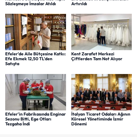
Sözleşmeye İmzalar Atıldı
Artırıldı
Efeler'de Aile Bütçesine Katkı:
Kent Zarafet Merkezi
Efe Ekmek 12,50 TL'den
Çiftlerden Tam Not Alıyor
Satışta
Efeler'in Fabrikasında Enginar
İtalyan Ticaret Odaları Ağının
Sezonu Bitti, Ege Otları
Küresel Yönetiminde İzmir
Tezgaha İndi
Dönemi