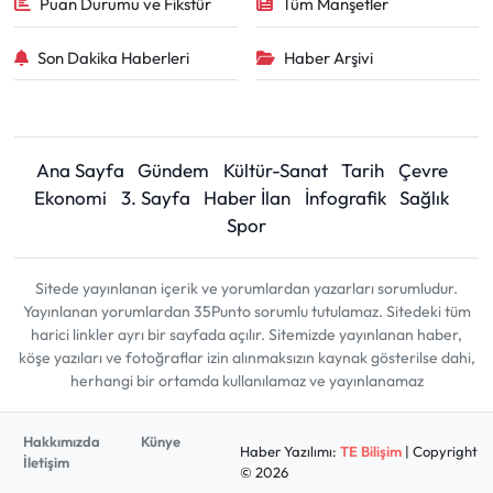
Puan Durumu ve Fikstür
Tüm Manşetler
Son Dakika Haberleri
Haber Arşivi
Ana Sayfa
Gündem
Kültür-Sanat
Tarih
Çevre
Ekonomi
3. Sayfa
Haber İlan
İnfografik
Sağlık
Spor
Sitede yayınlanan içerik ve yorumlardan yazarları sorumludur.
Yayınlanan yorumlardan 35Punto sorumlu tutulamaz. Sitedeki tüm
harici linkler ayrı bir sayfada açılır. Sitemizde yayınlanan haber,
köşe yazıları ve fotoğraflar izin alınmaksızın kaynak gösterilse dahi,
herhangi bir ortamda kullanılamaz ve yayınlanamaz
Hakkımızda
Künye
Haber Yazılımı:
TE Bilişim
| Copyright
İletişim
© 2026