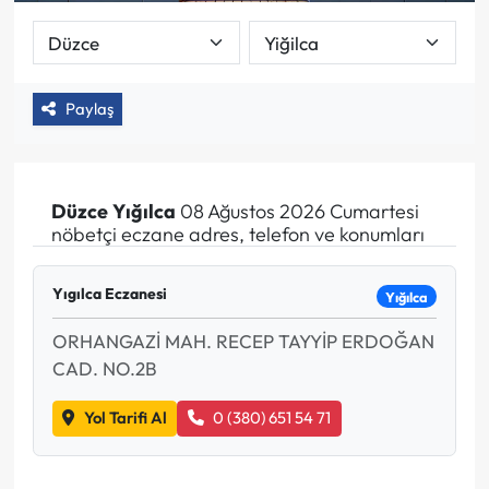
Paylaş
Düzce
Yığılca
08 Ağustos 2026 Cumartesi
nöbetçi eczane adres, telefon ve konumları
Yıgılca Eczanesi
Yığılca
ORHANGAZİ MAH. RECEP TAYYİP ERDOĞAN
CAD. NO.2B
Yol Tarifi Al
0 (380) 651 54 71