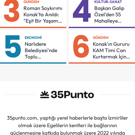
3
4
GÜNDEM
KÜLTÜR-SANAT
Roman Soykırımı
Başkan Galip
Konak'ta Anıldı:
Özel'den 55
"Eşit Bir Yaşam
Mahalleye
İçin Mücadeleyi
Çocuk Şenliği
5
6
Sürdüreceğiz"
EKONOMI
GÜNDEM
Narlıdere
Konak'ın Gururu
Belediyesi'nde
KAM Timi Can
Toplu
Kurtarmak İçin
Sözleşmeye
Demir Aldı
İmzalar Atıldı
35punto.com, yaptığı yerel haberlerle başta İzmirliler
olmak üzere Egelilerin kentleri ile bağlarının
güçlenmesine katkıda bulunmak üzere 2022 yılında