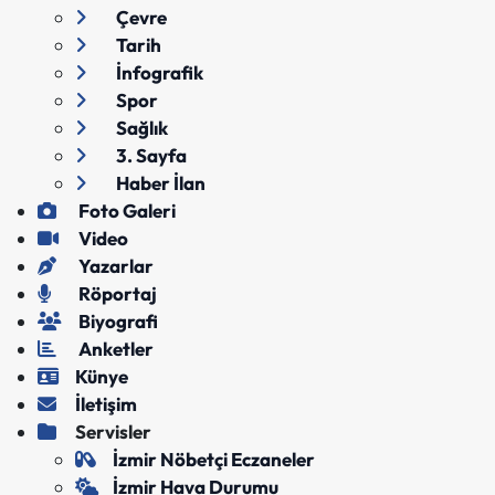
Çevre
Tarih
İnfografik
Spor
Sağlık
3. Sayfa
Haber İlan
Foto Galeri
Video
Yazarlar
Röportaj
Biyografi
Anketler
Künye
İletişim
Servisler
İzmir Nöbetçi Eczaneler
İzmir Hava Durumu