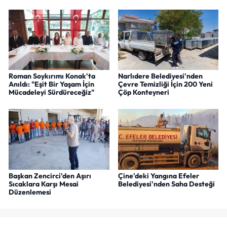
Roman Soykırımı Konak'ta
Narlıdere Belediyesi'nden
Anıldı: "Eşit Bir Yaşam İçin
Çevre Temizliği İçin 200 Yeni
Mücadeleyi Sürdüreceğiz"
Çöp Konteyneri
Başkan Zencirci'den Aşırı
Çine'deki Yangına Efeler
Sıcaklara Karşı Mesai
Belediyesi'nden Saha Desteği
Düzenlemesi