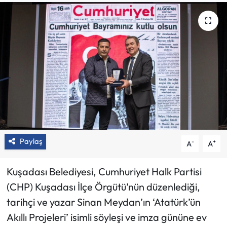
Paylaş
-
+
A
A
Kuşadası Belediyesi, Cumhuriyet Halk Partisi
(CHP) Kuşadası İlçe Örgütü’nün düzenlediği,
tarihçi ve yazar Sinan Meydan’ın ‘Atatürk’ün
Akıllı Projeleri’ isimli söyleşi ve imza gününe ev