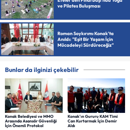
ve Pilates Buluşması
Roman Soykırımı Konak'ta
Anıldı: "Eşit Bir Yaşam İçin
Mücadeleyi Sürdüreceğiz"
Bunlar da ilginizi çekebilir
Konak Belediyesi ve MMO
Konak'ın Gururu KAM Timi
Arasında Asansör Güvenliği
Can Kurtarmak İçin Demir
İçin Önemli Protokol
Aldı