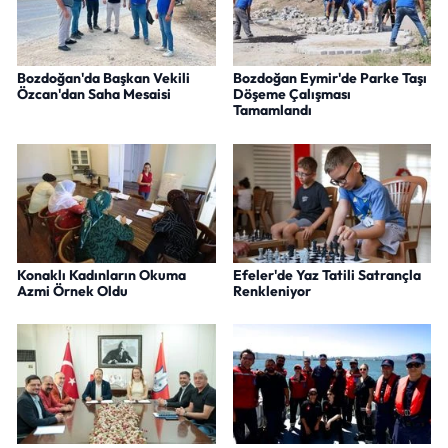
Bozdoğan'da Başkan Vekili
Bozdoğan Eymir'de Parke Taşı
Özcan'dan Saha Mesaisi
Döşeme Çalışması
Tamamlandı
Konaklı Kadınların Okuma
Efeler'de Yaz Tatili Satrançla
Azmi Örnek Oldu
Renkleniyor