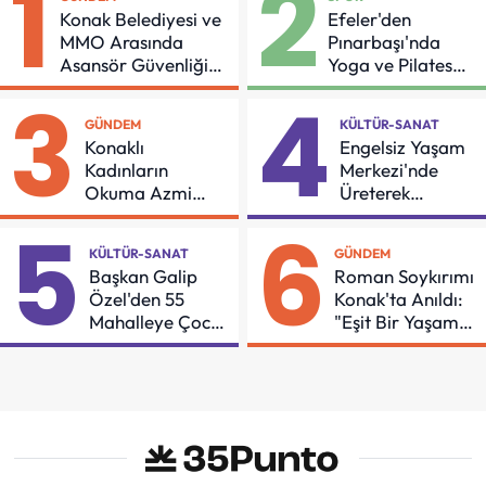
1
2
Konak Belediyesi ve
Efeler'den
MMO Arasında
Pınarbaşı'nda
Asansör Güvenliği
Yoga ve Pilates
İçin Önemli Protokol
Buluşması
3
4
GÜNDEM
KÜLTÜR-SANAT
Konaklı
Engelsiz Yaşam
Kadınların
Merkezi'nde
Okuma Azmi
Üreterek
Örnek Oldu
Güçleniyorlar
5
6
KÜLTÜR-SANAT
GÜNDEM
Başkan Galip
Roman Soykırımı
Özel'den 55
Konak'ta Anıldı:
Mahalleye Çocuk
"Eşit Bir Yaşam
Şenliği
İçin Mücadeleyi
Sürdüreceğiz"