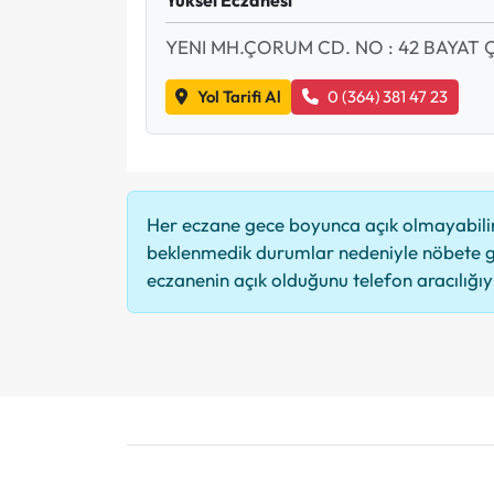
YENI MH.ÇORUM CD. NO : 42 BAYAT
Yol Tarifi Al
0 (364) 381 47 23
Her eczane gece boyunca açık olmayabilir,
beklenmedik durumlar nedeniyle nöbete g
eczanenin açık olduğunu telefon aracılığıyla