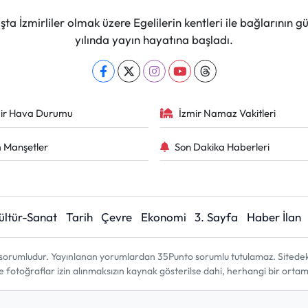
ta İzmirliler olmak üzere Egelilerin kentleri ile bağlarını
yılında yayın hayatına başladı.
ir Hava Durumu
İzmir Namaz Vakitleri
 Manşetler
Son Dakika Haberleri
ültür-Sanat
Tarih
Çevre
Ekonomi
3. Sayfa
Haber İlan
sorumludur. Yayınlanan yorumlardan 35Punto sorumlu tutulamaz. Sitedeki tü
ve fotoğraflar izin alınmaksızın kaynak gösterilse dahi, herhangi bir ort