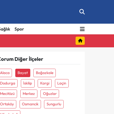
Sağlık
Spor
orum Diğer İlçeler
Alaca
Bayat
Boğazkale
Dodurga
İskilip
Kargi
Laçin
Mecitözü
Merkez
Oğuzlar
Ortaköy
Osmancik
Sungurlu