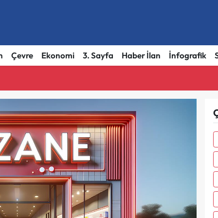
h
Çevre
Ekonomi
3. Sayfa
Haber İlan
İnfografik
Ç