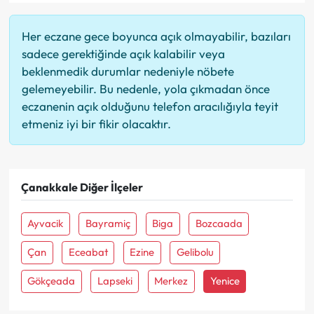
Her eczane gece boyunca açık olmayabilir, bazıları
sadece gerektiğinde açık kalabilir veya
beklenmedik durumlar nedeniyle nöbete
gelemeyebilir. Bu nedenle, yola çıkmadan önce
eczanenin açık olduğunu telefon aracılığıyla teyit
etmeniz iyi bir fikir olacaktır.
Çanakkale Diğer İlçeler
Ayvacik
Bayramiç
Biga
Bozcaada
Çan
Eceabat
Ezine
Gelibolu
Gökçeada
Lapseki
Merkez
Yenice