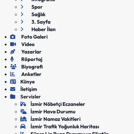
Spor
Sağlık
3. Sayfa
Haber İlan
Foto Galeri
Video
Yazarlar
Röportaj
Biyografi
Anketler
Künye
İletişim
Servisler
İzmir Nöbetçi Eczaneler
İzmir Hava Durumu
İzmir Namaz Vakitleri
İzmir Trafik Yoğunluk Haritası
Süper Lig Puan Durumu ve Fikstür