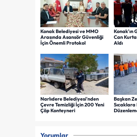
Konak Belediyesi ve MMO
Konak'ın 
Arasında Asansör Güvenliği
Can Kurta
İçin Önemli Protokol
Aldı
Narlıdere Belediyesi'nden
Başkan Zen
Çevre Temizliği İçin 200 Yeni
Sıcaklara 
Çöp Konteyneri
Düzenlem
Yorumlar