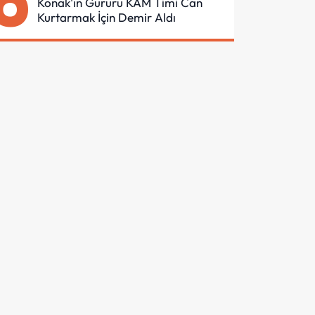
6
Konak'ın Gururu KAM Timi Can
Kurtarmak İçin Demir Aldı