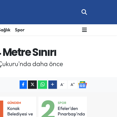
Sağlık
Spor
Metre Sınırı
e Çukuru'nda daha önce
-
+
A
A
1
2
GÜNDEM
SPOR
Konak
Efeler'den
Belediyesi ve
Pınarbaşı'nda