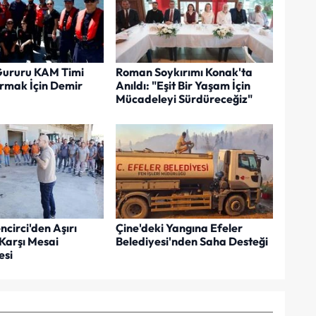
Gururu KAM Timi
Roman Soykırımı Konak'ta
rmak İçin Demir
Anıldı: "Eşit Bir Yaşam İçin
Mücadeleyi Sürdüreceğiz"
circi'den Aşırı
Çine'deki Yangına Efeler
Karşı Mesai
Belediyesi'nden Saha Desteği
esi