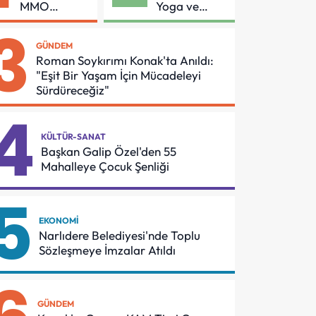
MMO
Yoga ve
Arasında
Pilates
3
Asansör
Buluşması
GÜNDEM
Güvenliği İçin
Roman Soykırımı Konak'ta Anıldı:
Önemli
"Eşit Bir Yaşam İçin Mücadeleyi
Protokol
Sürdüreceğiz"
4
KÜLTÜR-SANAT
Başkan Galip Özel'den 55
Mahalleye Çocuk Şenliği
5
EKONOMI
Narlıdere Belediyesi'nde Toplu
Sözleşmeye İmzalar Atıldı
GÜNDEM