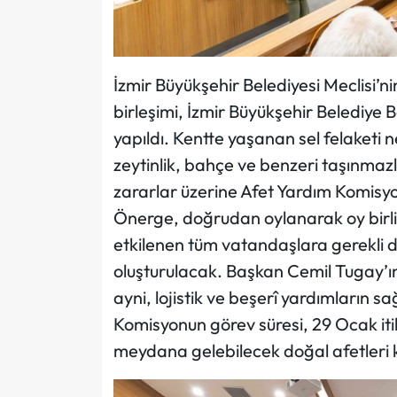
İzmir Büyükşehir Belediyesi Meclisi’nin
birleşimi, İzmir Büyükşehir Belediye
yapıldı. Kentte yaşanan sel felaketi ne
zeytinlik, bahçe ve benzeri taşınmaz
zararlar üzerine Afet Yardım Komisy
Önerge, doğrudan oylanarak oy birli
etkilenen tüm vatandaşlara gerekli 
oluşturulacak. Başkan Cemil Tugay’ı
ayni, lojistik ve beşerî yardımların 
Komisyonun görev süresi, 29 Ocak iti
meydana gelebilecek doğal afetleri 