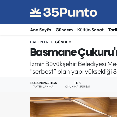
Ana Sayfa
Gündem
Kültür-Sanat
Tari
HABERLER
GÜNDEM
Basmane Çukuru'nd
İzmir Büyükşehir Belediyesi Me
“serbest” olan yapı yüksekliği 8
12.02.2026 - 11:34
1 DK
YAYINLANMA
OKUNMA SÜRESI