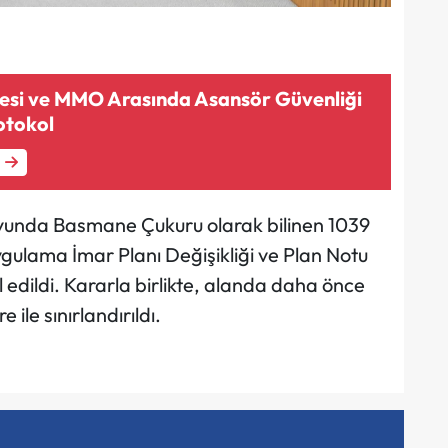
esi ve MMO Arasında Asansör Güvenliği
otokol
yunda Basmane Çukuru olarak bilinen 1039
Uygulama İmar Planı Değişikliği ve Plan Notu
l edildi. Kararla birlikte, alanda daha önce
 ile sınırlandırıldı.