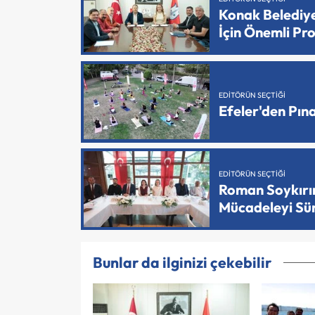
Konak Belediy
İçin Önemli Pr
EDITÖRÜN SEÇTIĞI
Efeler'den Pın
EDITÖRÜN SEÇTIĞI
Roman Soykırımı
Mücadeleyi Sü
Bunlar da ilginizi çekebilir