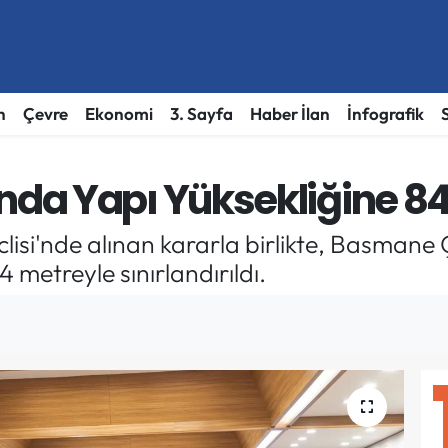
h
Çevre
Ekonomi
3. Sayfa
Haber İlan
İnfografik
a Yapı Yüksekliğine 84 
clisi'nde alınan kararla birlikte, Basman
4 metreyle sınırlandırıldı.