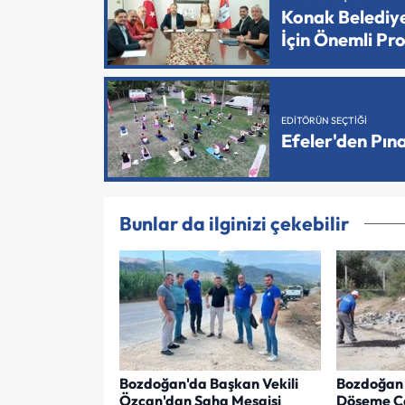
Konak Belediy
İçin Önemli Pr
EDITÖRÜN SEÇTIĞI
Efeler'den Pın
Bunlar da ilginizi çekebilir
Bozdoğan'da Başkan Vekili
Bozdoğan 
Özcan'dan Saha Mesaisi
Döşeme Ça