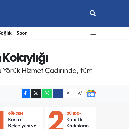
Sağlık
Spor
 Kolaylığı
 Yörük Hizmet Çadırında, tüm
-
+
A
A
1
2
GÜNDEM
GÜNDEM
Konak
Konaklı
Belediyesi ve
Kadınların