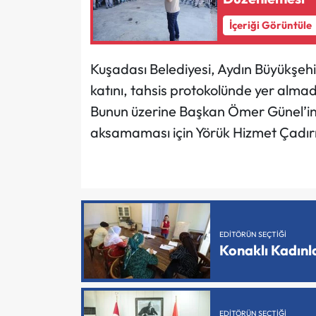
İçeriği Görüntüle
Kuşadası Belediyesi, Aydın Büyükşehi
katını, tahsis protokolünde yer alma
Bunun üzerine Başkan Ömer Günel’in t
aksamaması için Yörük Hizmet Çadırı 
EDITÖRÜN SEÇTIĞI
Konaklı Kadın
EDITÖRÜN SEÇTIĞI