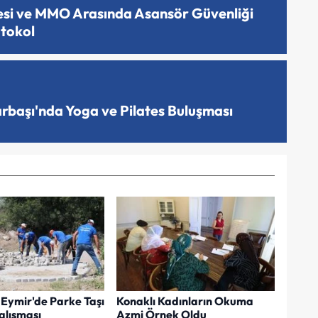
esi ve MMO Arasında Asansör Güvenliği
otokol
arbaşı'nda Yoga ve Pilates Buluşması
Eymir'de Parke Taşı
Konaklı Kadınların Okuma
lışması
Azmi Örnek Oldu