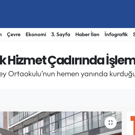
h
Çevre
Ekonomi
3. Sayfa
Haber İlan
İnfografik
k Hizmet Çadırında İşlem
bey Ortaokulu’nun hemen yanında kurduğu