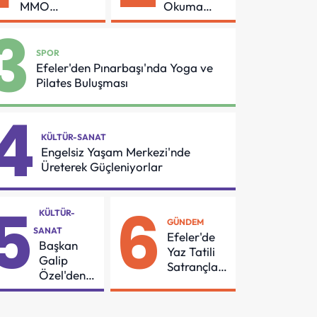
MMO
Okuma
Arasında
Azmi Örnek
3
Asansör
Oldu
Güvenliği İçin
SPOR
Önemli
Efeler'den Pınarbaşı'nda Yoga ve
Protokol
Pilates Buluşması
4
KÜLTÜR-SANAT
Engelsiz Yaşam Merkezi'nde
Üreterek Güçleniyorlar
5
6
KÜLTÜR-
GÜNDEM
SANAT
Efeler'de
Başkan
Yaz Tatili
Galip
Satrançla
Özel'den
Renkleniyor
55
Mahalleye