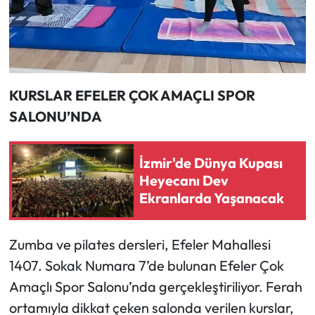
KURSLAR EFELER ÇOK AMAÇLI SPOR
SALONU’NDA
İzmir'de Dünya Kupası
Heyecanı Dev
Ekranlarda Yaşanacak
Zumba ve pilates dersleri, Efeler Mahallesi
1407. Sokak Numara 7’de bulunan Efeler Çok
Amaçlı Spor Salonu’nda gerçekleştiriliyor. Ferah
ortamıyla dikkat çeken salonda verilen kurslar,