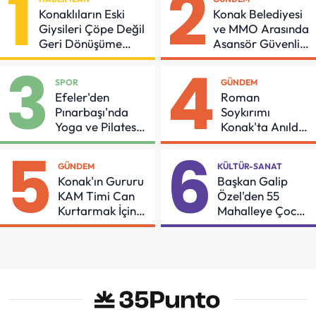
1
2
Konaklıların Eski
Konak Belediyesi
Giysileri Çöpe Değil
ve MMO Arasında
Geri Dönüşüme
Asansör Güvenliği
Gidiyor
İçin Önemli
3
4
Protokol
SPOR
GÜNDEM
Efeler'den
Roman
Pınarbaşı'nda
Soykırımı
Yoga ve Pilates
Konak'ta Anıldı:
Buluşması
"Eşit Bir Yaşam
5
6
İçin Mücadeleyi
GÜNDEM
KÜLTÜR-SANAT
Sürdüreceğiz"
Konak'ın Gururu
Başkan Galip
KAM Timi Can
Özel'den 55
Kurtarmak İçin
Mahalleye Çocuk
Demir Aldı
Şenliği