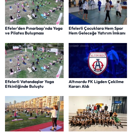
Efeler'den Pınarbaşı'nda Yoga
Efelerli Çocuklara Hem Spor
ve Pilates Buluşması
Hem Geleceğe Yatırım İmkanı
Efelerli Vatandaşlar Yoga
Altınordu FK Ligden Çekilme
Etkinliğinde Buluştu
Kararı Aldı