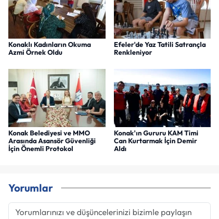
Konaklı Kadınların Okuma
Efeler'de Yaz Tatili Satrançla
Azmi Örnek Oldu
Renkleniyor
Konak Belediyesi ve MMO
Konak'ın Gururu KAM Timi
Arasında Asansör Güvenliği
Can Kurtarmak İçin Demir
İçin Önemli Protokol
Aldı
Yorumlar