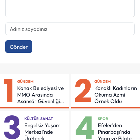
Gönder
1
2
GÜNDEM
GÜNDEM
Konak Belediyesi ve
Konaklı Kadınların
MMO Arasında
Okuma Azmi
Asansör Güvenliği
Örnek Oldu
İçin Önemli Protokol
3
4
KÜLTÜR-SANAT
SPOR
Engelsiz Yaşam
Efeler'den
Merkezi'nde
Pınarbaşı'nda
Üreterek
Yoga ve Pilates