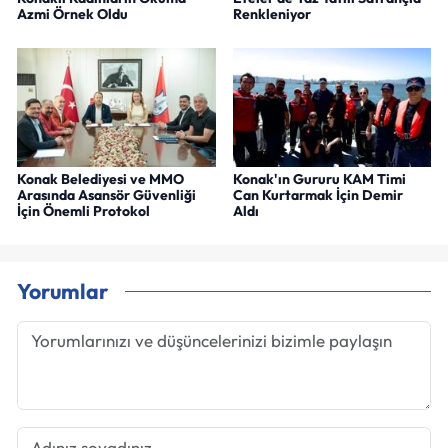
Azmi Örnek Oldu
Renkleniyor
Konak Belediyesi ve MMO
Konak'ın Gururu KAM Timi
Arasında Asansör Güvenliği
Can Kurtarmak İçin Demir
İçin Önemli Protokol
Aldı
Yorumlar