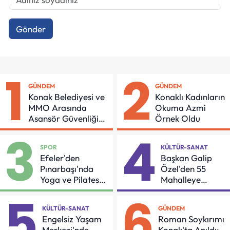
Gönder
1
2
GÜNDEM
GÜNDEM
Konak Belediyesi ve
Konaklı Kadınların
MMO Arasında
Okuma Azmi
Asansör Güvenliği
Örnek Oldu
İçin Önemli Protokol
3
4
SPOR
KÜLTÜR-SANAT
Efeler'den
Başkan Galip
Pınarbaşı'nda
Özel'den 55
Yoga ve Pilates
Mahalleye
Buluşması
Çocuk Şenliği
5
6
KÜLTÜR-SANAT
GÜNDEM
Engelsiz Yaşam
Roman Soykırımı
Merkezi'nde
Konak'ta Anıldı: