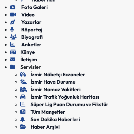
Foto Galeri
Video
Yazarlar
Röportaj
Biyografi
Anketler
Künye
İletişim
Servisler
İzmir Nöbetçi Eczaneler
İzmir Hava Durumu
İzmir Namaz Vakitleri
İzmir Trafik Yoğunluk Haritası
Süper Lig Puan Durumu ve Fikstür
Tüm Manşetler
Son Dakika Haberleri
Haber Arşivi