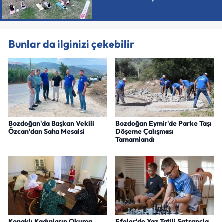
Bunlar da ilginizi çekebilir
Bozdoğan'da Başkan Vekili
Bozdoğan Eymir'de Parke Taşı
Özcan'dan Saha Mesaisi
Döşeme Çalışması
Tamamlandı
Konaklı Kadınların Okuma
Efeler'de Yaz Tatili Satrançla