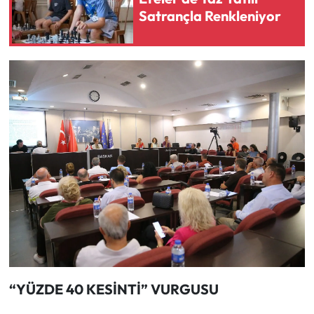
Satrançla Renkleniyor
“YÜZDE 40 KESİNTİ” VURGUSU