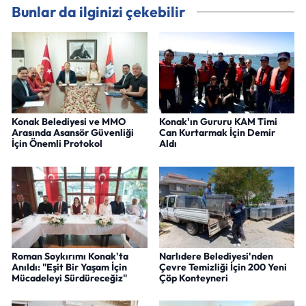
Bunlar da ilginizi çekebilir
Konak Belediyesi ve MMO
Konak'ın Gururu KAM Timi
Arasında Asansör Güvenliği
Can Kurtarmak İçin Demir
İçin Önemli Protokol
Aldı
Roman Soykırımı Konak'ta
Narlıdere Belediyesi'nden
Anıldı: "Eşit Bir Yaşam İçin
Çevre Temizliği İçin 200 Yeni
Mücadeleyi Sürdüreceğiz"
Çöp Konteyneri