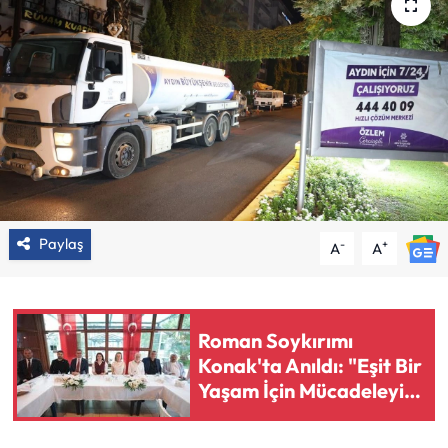
Paylaş
-
+
A
A
Roman Soykırımı
Konak'ta Anıldı: "Eşit Bir
Yaşam İçin Mücadeleyi
Sürdüreceğiz"