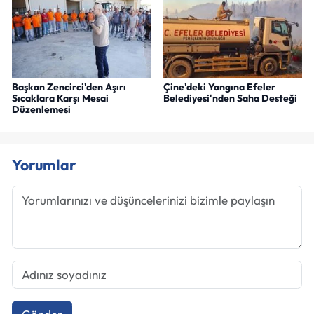
Başkan Zencirci'den Aşırı
Çine'deki Yangına Efeler
Sıcaklara Karşı Mesai
Belediyesi'nden Saha Desteği
Düzenlemesi
Yorumlar