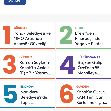
Gönder
1
2
GÜNDEM
SPOR
Konak Belediyesi ve
Efeler'den
MMO Arasında
Pınarbaşı'nda
Asansör Güvenliği
Yoga ve Pilates
İçin Önemli Protokol
Buluşması
3
4
GÜNDEM
KÜLTÜR-SANAT
Roman Soykırımı
Başkan Galip
Konak'ta Anıldı:
Özel'den 55
"Eşit Bir Yaşam
Mahalleye
İçin Mücadeleyi
Çocuk Şenliği
5
6
Sürdüreceğiz"
EKONOMI
GÜNDEM
Narlıdere
Konak'ın Gururu
Belediyesi'nde
KAM Timi Can
Toplu
Kurtarmak İçin
Sözleşmeye
Demir Aldı