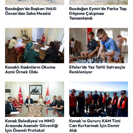
Bozdoğan'da Başkan Vekili
Bozdoğan Eymir'de Parke Taşı
Özcan'dan Saha Mesaisi
Döşeme Çalışması
Tamamlandı
Konaklı Kadınların Okuma
Efeler'de Yaz Tatili Satrançla
Azmi Örnek Oldu
Renkleniyor
Konak Belediyesi ve MMO
Konak'ın Gururu KAM Timi
Arasında Asansör Güvenliği
Can Kurtarmak İçin Demir
İçin Önemli Protokol
Aldı