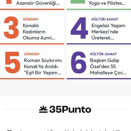
Asansör Güvenliği
Yoga ve Pilates
İçin Önemli Protokol
Buluşması
3
4
GÜNDEM
KÜLTÜR-SANAT
Konaklı
Engelsiz Yaşam
Kadınların
Merkezi'nde
Okuma Azmi
Üreterek
Örnek Oldu
Güçleniyorlar
5
6
GÜNDEM
KÜLTÜR-SANAT
Roman Soykırımı
Başkan Galip
Konak'ta Anıldı:
Özel'den 55
"Eşit Bir Yaşam
Mahalleye Çocuk
İçin Mücadeleyi
Şenliği
Sürdüreceğiz"