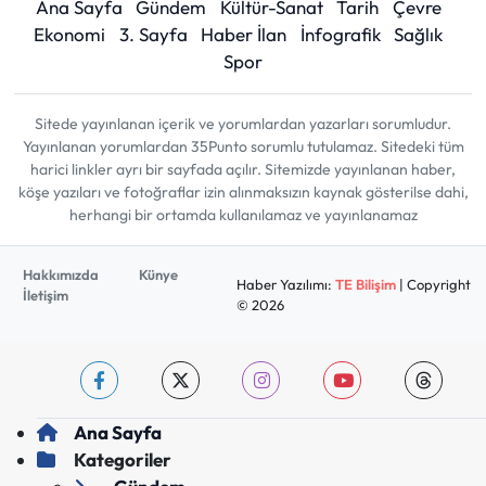
Ana Sayfa
Gündem
Kültür-Sanat
Tarih
Çevre
Ekonomi
3. Sayfa
Haber İlan
İnfografik
Sağlık
Spor
Sitede yayınlanan içerik ve yorumlardan yazarları sorumludur.
Yayınlanan yorumlardan 35Punto sorumlu tutulamaz. Sitedeki tüm
harici linkler ayrı bir sayfada açılır. Sitemizde yayınlanan haber,
köşe yazıları ve fotoğraflar izin alınmaksızın kaynak gösterilse dahi,
herhangi bir ortamda kullanılamaz ve yayınlanamaz
Hakkımızda
Künye
Haber Yazılımı:
TE Bilişim
| Copyright
İletişim
© 2026
Ana Sayfa
Kategoriler