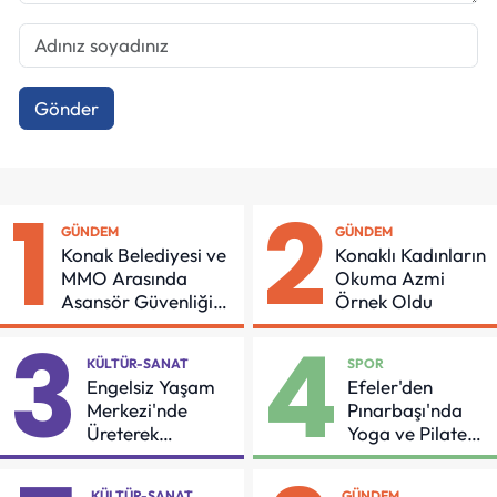
Gönder
1
2
GÜNDEM
GÜNDEM
Konak Belediyesi ve
Konaklı Kadınların
MMO Arasında
Okuma Azmi
Asansör Güvenliği
Örnek Oldu
İçin Önemli Protokol
3
4
KÜLTÜR-SANAT
SPOR
Engelsiz Yaşam
Efeler'den
Merkezi'nde
Pınarbaşı'nda
Üreterek
Yoga ve Pilates
Güçleniyorlar
Buluşması
KÜLTÜR-SANAT
GÜNDEM