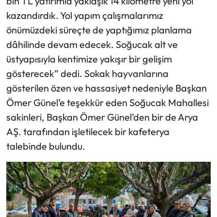
bin TL yatırımla yaklaşık 14 kilometre yeni yol
kazandırdık. Yol yapım çalışmalarımız
önümüzdeki süreçte de yaptığımız planlama
dâhilinde devam edecek. Soğucak alt ve
üstyapısıyla kentimize yakışır bir gelişim
gösterecek” dedi. Sokak hayvanlarına
gösterilen özen ve hassasiyet nedeniyle Başkan
Ömer Günel’e teşekkür eden Soğucak Mahallesi
sakinleri, Başkan Ömer Günel’den bir de Arya
AŞ. tarafından işletilecek bir kafeterya
talebinde bulundu.