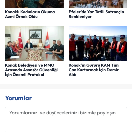
Konaklı Kadınların Okuma
Efeler'de Yaz Tatili Satrançla
Azmi Örnek Oldu
Renkleniyor
Konak Belediyesi ve MMO
Konak'ın Gururu KAM Timi
Arasında Asansör Güvenliği
Can Kurtarmak İçin Demir
İçin Önemli Protokol
Aldı
Yorumlar