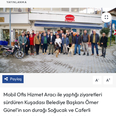
YAYINLANMA
Paylaş
-
+
A
A
Mobil Ofis Hizmet Aracı ile yaptığı ziyaretleri
sürdüren Kuşadası Belediye Başkanı Ömer
Günel’in son durağı Soğucak ve Caferli