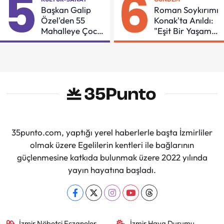
5
6
Başkan Galip
Roman Soykırımı
Özel'den 55
Konak'ta Anıldı:
Mahalleye Çocuk
"Eşit Bir Yaşam
Şenliği
İçin Mücadeleyi
Sürdüreceğiz"
35punto.com, yaptığı yerel haberlerle başta İzmirliler
olmak üzere Egelilerin kentleri ile bağlarının
güçlenmesine katkıda bulunmak üzere 2022 yılında
yayın hayatına başladı.
İzmir Nöbetçi Eczaneler
İzmir Hava Durumu