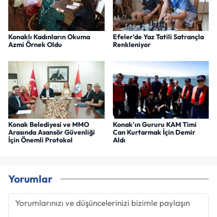
Konaklı Kadınların Okuma
Efeler'de Yaz Tatili Satrançla
Azmi Örnek Oldu
Renkleniyor
Konak Belediyesi ve MMO
Konak'ın Gururu KAM Timi
Arasında Asansör Güvenliği
Can Kurtarmak İçin Demir
İçin Önemli Protokol
Aldı
Yorumlar