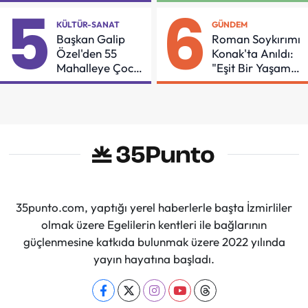
Güçleniyorlar
Buluşması
5
6
KÜLTÜR-SANAT
GÜNDEM
Başkan Galip
Roman Soykırımı
Özel'den 55
Konak'ta Anıldı:
Mahalleye Çocuk
"Eşit Bir Yaşam
Şenliği
İçin Mücadeleyi
Sürdüreceğiz"
35punto.com, yaptığı yerel haberlerle başta İzmirliler
olmak üzere Egelilerin kentleri ile bağlarının
güçlenmesine katkıda bulunmak üzere 2022 yılında
yayın hayatına başladı.