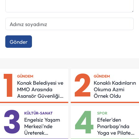
Gönder
1
2
GÜNDEM
GÜNDEM
Konak Belediyesi ve
Konaklı Kadınların
MMO Arasında
Okuma Azmi
Asansör Güvenliği
Örnek Oldu
İçin Önemli Protokol
3
4
KÜLTÜR-SANAT
SPOR
Engelsiz Yaşam
Efeler'den
Merkezi'nde
Pınarbaşı'nda
Üreterek
Yoga ve Pilates