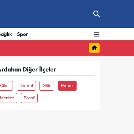
Sağlık
Spor
rdahan Diğer İlçeler
Çildir
Damal
Göle
Hanak
Merkez
Posof