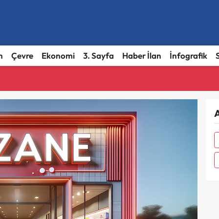
h
Çevre
Ekonomi
3. Sayfa
Haber İlan
İnfografik
A