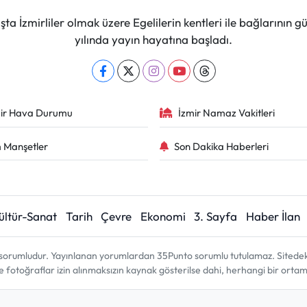
ta İzmirliler olmak üzere Egelilerin kentleri ile bağlarını
yılında yayın hayatına başladı.
ir Hava Durumu
İzmir Namaz Vakitleri
 Manşetler
Son Dakika Haberleri
ültür-Sanat
Tarih
Çevre
Ekonomi
3. Sayfa
Haber İlan
sorumludur. Yayınlanan yorumlardan 35Punto sorumlu tutulamaz. Sitedeki tü
ve fotoğraflar izin alınmaksızın kaynak gösterilse dahi, herhangi bir ort