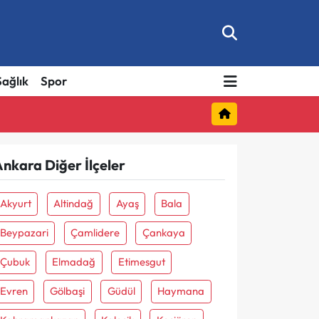
Sağlık
Spor
nkara Diğer İlçeler
Akyurt
Altindağ
Ayaş
Bala
Beypazari
Çamlidere
Çankaya
Çubuk
Elmadağ
Etimesgut
Evren
Gölbaşi
Güdül
Haymana