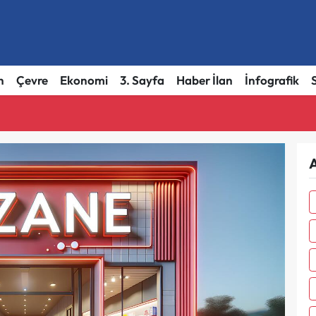
h
Çevre
Ekonomi
3. Sayfa
Haber İlan
İnfografik
A