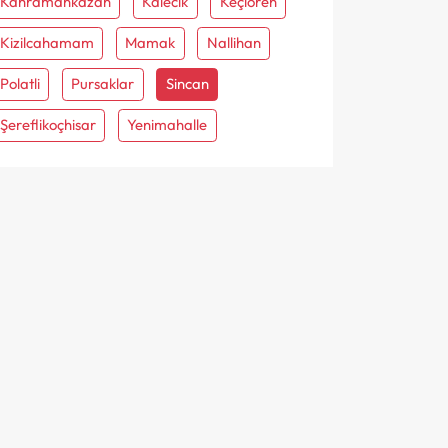
Kahramankazan
Kalecik
Keçiören
Kizilcahamam
Mamak
Nallihan
Polatli
Pursaklar
Sincan
Şereflikoçhisar
Yenimahalle