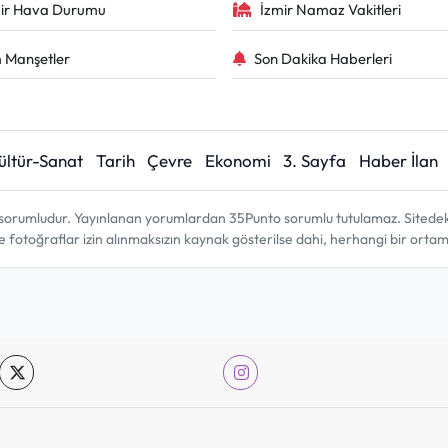
ir Hava Durumu
İzmir Namaz Vakitleri
 Manşetler
Son Dakika Haberleri
ültür-Sanat
Tarih
Çevre
Ekonomi
3. Sayfa
Haber İlan
sorumludur. Yayınlanan yorumlardan 35Punto sorumlu tutulamaz. Sitedeki tü
ve fotoğraflar izin alınmaksızın kaynak gösterilse dahi, herhangi bir ort