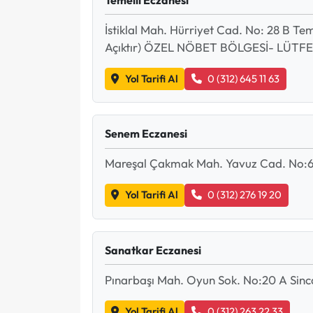
İstiklal Mah. Hürriyet Cad. No: 28 B Te
Açıktır) ÖZEL NÖBET BÖLGESİ- LÜTF
Yol Tarifi Al
0 (312) 645 11 63
Senem Eczanesi
Mareşal Çakmak Mah. Yavuz Cad. No:69
Yol Tarifi Al
0 (312) 276 19 20
Sanatkar Eczanesi
Pınarbaşı Mah. Oyun Sok. No:20 A Sin
Yol Tarifi Al
0 (312) 263 22 33