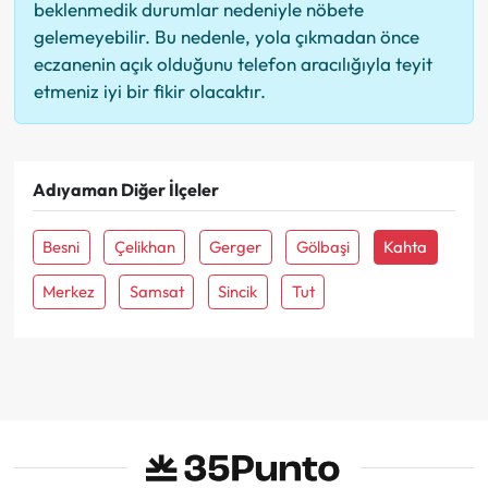
beklenmedik durumlar nedeniyle nöbete
gelemeyebilir. Bu nedenle, yola çıkmadan önce
eczanenin açık olduğunu telefon aracılığıyla teyit
etmeniz iyi bir fikir olacaktır.
Adıyaman Diğer İlçeler
Besni
Çelikhan
Gerger
Gölbaşi
Kahta
Merkez
Samsat
Sincik
Tut