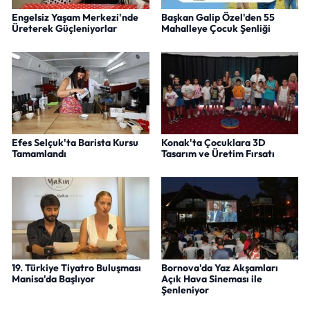
Engelsiz Yaşam Merkezi'nde
Başkan Galip Özel'den 55
Üreterek Güçleniyorlar
Mahalleye Çocuk Şenliği
Efes Selçuk'ta Barista Kursu
Konak'ta Çocuklara 3D
Tamamlandı
Tasarım ve Üretim Fırsatı
19. Türkiye Tiyatro Buluşması
Bornova'da Yaz Akşamları
Manisa'da Başlıyor
Açık Hava Sineması ile
Şenleniyor