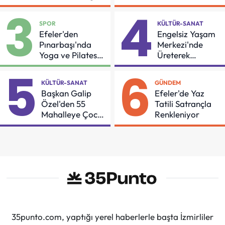
İçin Önemli Protokol
3
4
SPOR
KÜLTÜR-SANAT
Efeler'den
Engelsiz Yaşam
Pınarbaşı'nda
Merkezi'nde
Yoga ve Pilates
Üreterek
Buluşması
Güçleniyorlar
5
6
KÜLTÜR-SANAT
GÜNDEM
Başkan Galip
Efeler'de Yaz
Özel'den 55
Tatili Satrançla
Mahalleye Çocuk
Renkleniyor
Şenliği
35punto.com, yaptığı yerel haberlerle başta İzmirliler