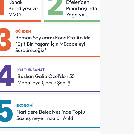
1
2
Konak
Efeler'den
Belediyesi ve
Pınarbaşı'nda
MMO
Yoga ve
Arasında
Pilates
3
Asansör
Buluşması
GÜNDEM
Güvenliği İçin
Roman Soykırımı Konak'ta Anıldı:
Önemli
"Eşit Bir Yaşam İçin Mücadeleyi
Protokol
Sürdüreceğiz"
4
KÜLTÜR-SANAT
Başkan Galip Özel'den 55
Mahalleye Çocuk Şenliği
5
EKONOMI
Narlıdere Belediyesi'nde Toplu
Sözleşmeye İmzalar Atıldı