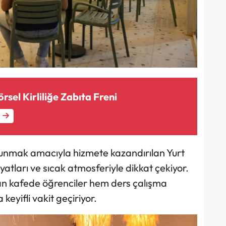
sel Kirliliğe Zabıta Freni
sunmak amacıyla hizmete kazandırılan Yurt
yatları ve sıcak atmosferiyle dikkat çekiyor.
n kafede öğrenciler hem ders çalışma
eyifli vakit geçiriyor.