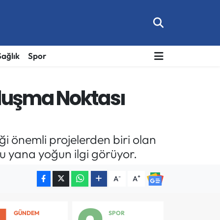
Sağlık
Spor
Buluşma Noktası
ği önemli projelerden biri olan
 bu yana yoğun ilgi görüyor.
-
+
A
A
GÜNDEM
SPOR