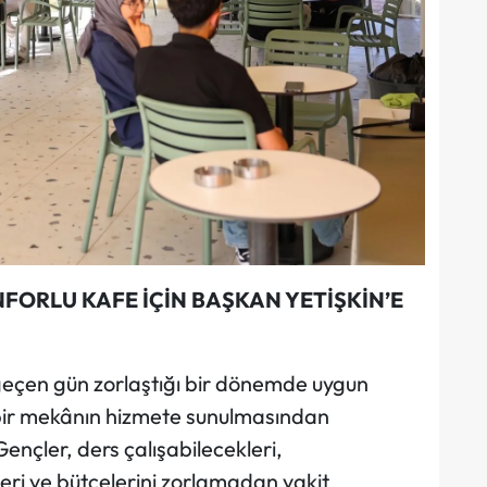
NFORLU KAFE İÇİN BAŞKAN YETİŞKİN’E
 geçen gün zorlaştığı bir dönemde uygun
ri bir mekânın hizmete sunulmasından
ençler, ders çalışabilecekleri,
eri ve bütçelerini zorlamadan vakit