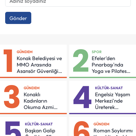
Gönder
1
2
GÜNDEM
SPOR
Konak Belediyesi ve
Efeler'den
MMO Arasında
Pınarbaşı'nda
Asansör Güvenliği
Yoga ve Pilates
İçin Önemli Protokol
Buluşması
3
4
GÜNDEM
KÜLTÜR-SANAT
Konaklı
Engelsiz Yaşam
Kadınların
Merkezi'nde
Okuma Azmi
Üreterek
Örnek Oldu
Güçleniyorlar
5
6
KÜLTÜR-SANAT
GÜNDEM
Başkan Galip
Roman Soykırımı