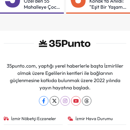
Özel'den 55
Konak'ta Anıldı:
Mahalleye Çocuk
"Eşit Bir Yaşam
Şenliği
İçin Mücadeleyi
Sürdüreceğiz"
35punto.com, yaptığı yerel haberlerle başta İzmirliler
olmak üzere Egelilerin kentleri ile bağlarının
güçlenmesine katkıda bulunmak üzere 2022 yılında
yayın hayatına başladı.
İzmir Nöbetçi Eczaneler
İzmir Hava Durumu