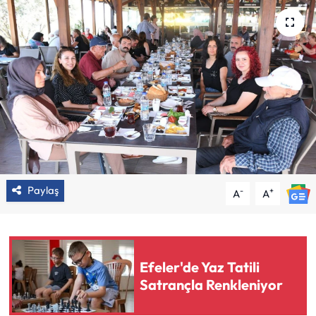
Paylaş
-
+
A
A
Efeler'de Yaz Tatili
Satrançla Renkleniyor