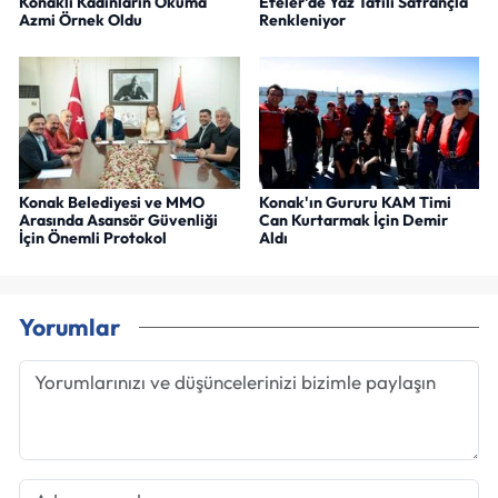
Konaklı Kadınların Okuma
Efeler'de Yaz Tatili Satrançla
Azmi Örnek Oldu
Renkleniyor
Konak Belediyesi ve MMO
Konak'ın Gururu KAM Timi
Arasında Asansör Güvenliği
Can Kurtarmak İçin Demir
İçin Önemli Protokol
Aldı
Yorumlar